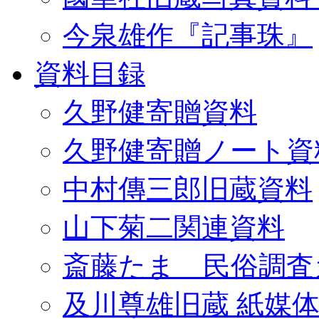
今泉雄作『記事珠』
資料目録
久野健寄贈資料
久野健寄贈ノート資
中村傳三郎旧蔵資料
山下菊二関連資料
斎藤たま 民俗調査
及川尊雄旧蔵 紙媒