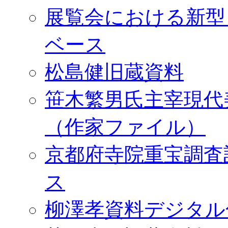
展覧会における新型
ベース
松島健旧蔵資料
笹木繁男氏主宰現代
（作家ファイル）
京都府寺院重宝調査
ス
柳澤孝資料デジタル