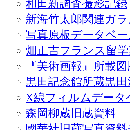
和田新調査撮影記録
新海竹太郎関連ガラ
写真原板データベー
畑正吉フランス留学
『美術画報』所載図
黒田記念館所蔵黒田
X線フィルムデータ
森岡柳蔵旧蔵資料
國華社旧蔵写真資料