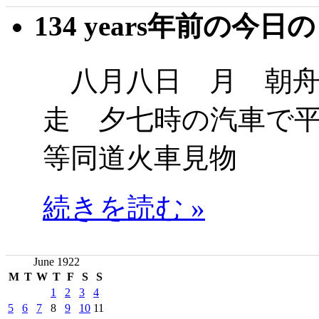
134 years年前の今日
八月八日 月 朝舟
走 夕七時の汽車で
等同道火車見物
続きを読む »
June 1922
M
T
W
T
F
S
S
1
2
3
4
5
6
7
8
9
10
11