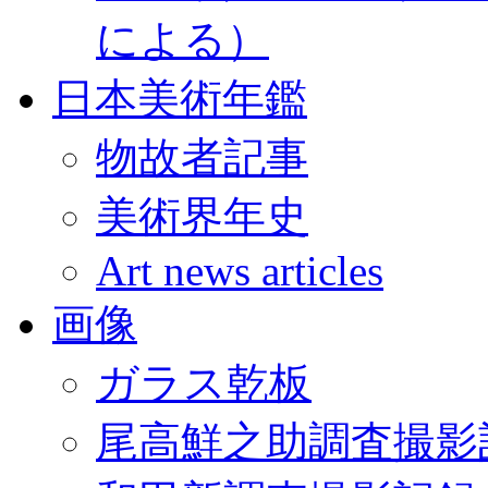
による）
日本美術年鑑
物故者記事
美術界年史
Art news articles
画像
ガラス乾板
尾高鮮之助調査撮影