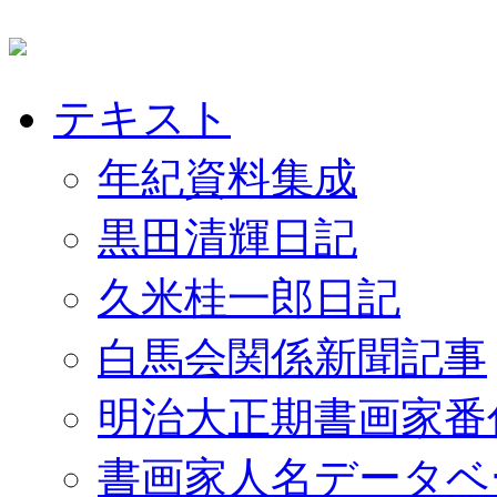
テキスト
年紀資料集成
黒田清輝日記
久米桂一郎日記
白馬会関係新聞記事
明治大正期書画家番
書画家人名データベ