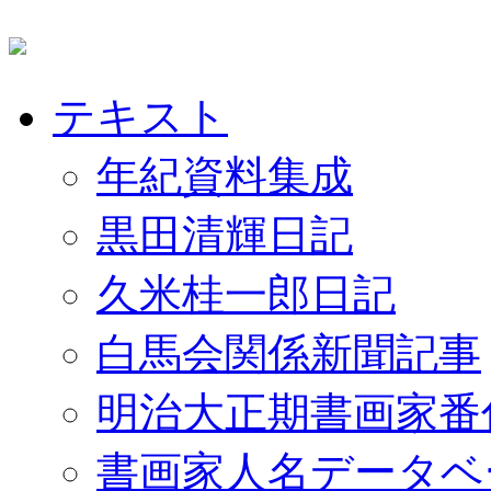
テキスト
年紀資料集成
黒田清輝日記
久米桂一郎日記
白馬会関係新聞記事
明治大正期書画家番
書画家人名データベ