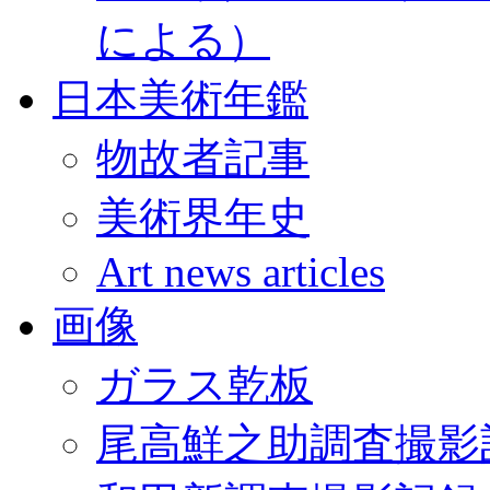
による）
日本美術年鑑
物故者記事
美術界年史
Art news articles
画像
ガラス乾板
尾高鮮之助調査撮影