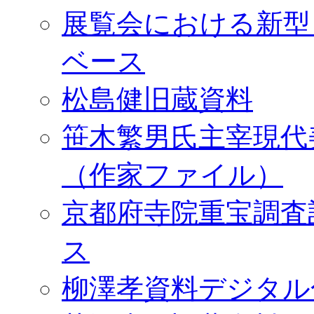
展覧会における新型
ベース
松島健旧蔵資料
笹木繁男氏主宰現代
（作家ファイル）
京都府寺院重宝調査
ス
柳澤孝資料デジタル