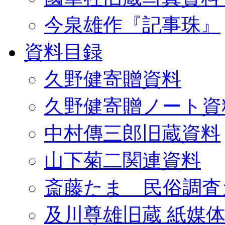
今泉雄作『記事珠』
資料目録
久野健寄贈資料
久野健寄贈ノート資
中村傳三郎旧蔵資料
山下菊二関連資料
斎藤たま 民俗調査
及川尊雄旧蔵 紙媒