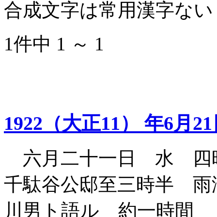
合成文字は常用漢字ない
1件中 1 ～ 1
1922（大正11） 年6月2
六月二十一日 水 四
千駄谷公邸至三時半 雨
川男ト語ル 約一時間