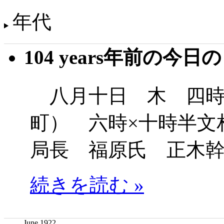
年代
104 years年前の今日
八月十日 木 四時
町） 六時×十時半文
局長 福原氏 正木
続きを読む »
June 1922