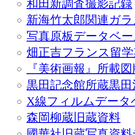
和田新調査撮影記録
新海竹太郎関連ガラ
写真原板データベー
畑正吉フランス留学
『美術画報』所載図
黒田記念館所蔵黒田
X線フィルムデータ
森岡柳蔵旧蔵資料
國華社旧蔵写真資料