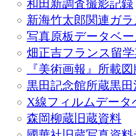
和田新調査撮影記録
新海竹太郎関連ガラ
写真原板データベー
畑正吉フランス留学
『美術画報』所載図
黒田記念館所蔵黒田
X線フィルムデータ
森岡柳蔵旧蔵資料
國華社旧蔵写真資料