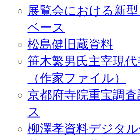
展覧会における新型
ベース
松島健旧蔵資料
笹木繁男氏主宰現代
（作家ファイル）
京都府寺院重宝調査
ス
柳澤孝資料デジタル