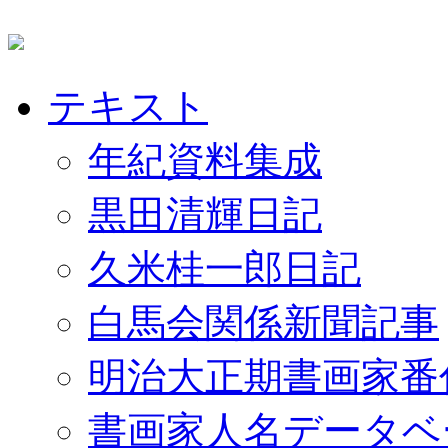
テキスト
年紀資料集成
黒田清輝日記
久米桂一郎日記
白馬会関係新聞記事
明治大正期書画家番
書画家人名データベ