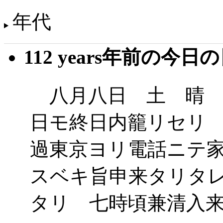
年代
112 years年前の今日
八月八日 土 晴 
日モ終日内籠リセリ
過東京ヨリ電話ニテ
スベキ旨申来タリタ
タリ 七時頃兼清入