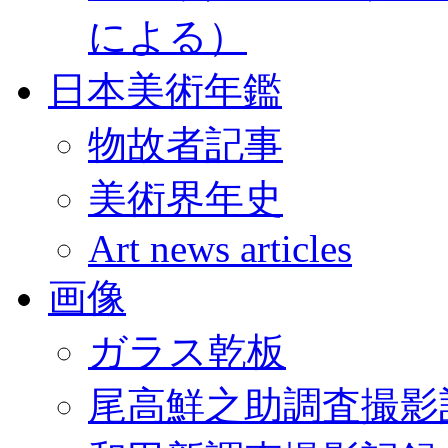
による）
日本美術年鑑
物故者記事
美術界年史
Art news articles
画像
ガラス乾板
尾高鮮之助調査撮影