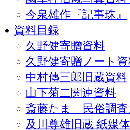
今泉雄作『記事珠』
資料目録
久野健寄贈資料
久野健寄贈ノート資
中村傳三郎旧蔵資料
山下菊二関連資料
斎藤たま 民俗調査
及川尊雄旧蔵 紙媒