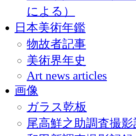
による）
日本美術年鑑
物故者記事
美術界年史
Art news articles
画像
ガラス乾板
尾高鮮之助調査撮影