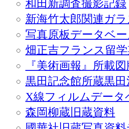
和田新調査撮影記録
新海竹太郎関連ガラ
写真原板データベー
畑正吉フランス留学
『美術画報』所載図
黒田記念館所蔵黒田
X線フィルムデータ
森岡柳蔵旧蔵資料
國華社旧蔵写真資料