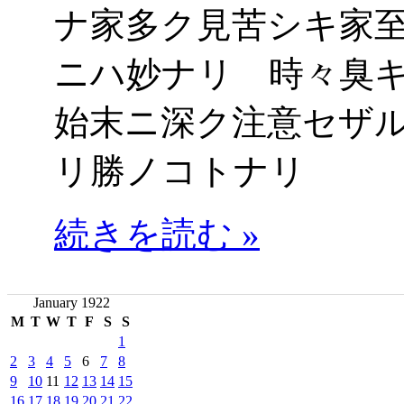
ナ家多ク見苦シキ家
ニハ妙ナリ 時々臭
始末ニ深ク注意セザ
リ勝ノコトナリ
続きを読む »
January 1922
M
T
W
T
F
S
S
1
2
3
4
5
6
7
8
9
10
11
12
13
14
15
16
17
18
19
20
21
22