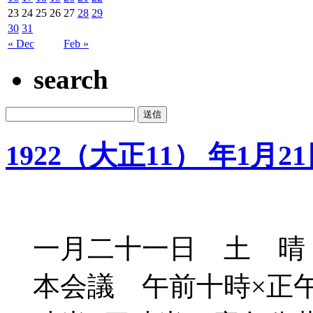
23
24
25
26
27
28
29
30
31
« Dec
Feb »
search
1922（大正11） 年1月2
一月二十一日 土 晴
本会議 午前十時×正午