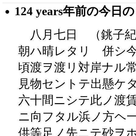
124 years年前の今日
八月七日 （銚子紀
朝ハ晴レタリ 併シ
頃渡ヲ渡リ対岸ナル
見物セントテ出懸ケ
六十間ニシテ此ノ渡
ニ向フタル浜ノ方ヘ
供等足ノ先ニテ砂ヲ