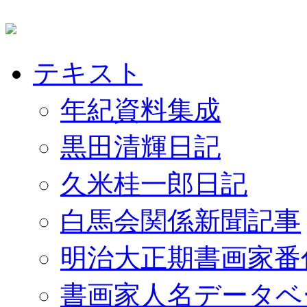
テキスト
年紀資料集成
黒田清輝日記
久米桂一郎日記
白馬会関係新聞記事
明治大正期書画家番
書画家人名データベ