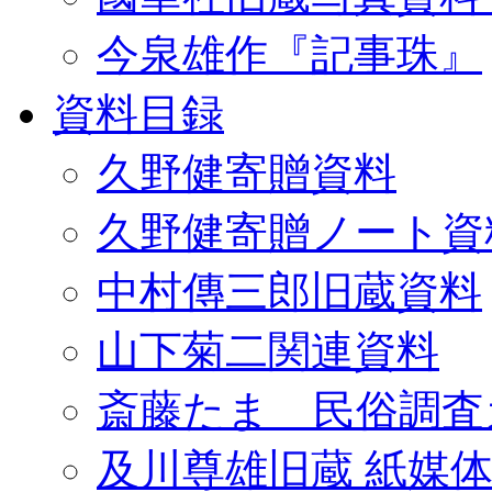
今泉雄作『記事珠』
資料目録
久野健寄贈資料
久野健寄贈ノート資
中村傳三郎旧蔵資料
山下菊二関連資料
斎藤たま 民俗調査
及川尊雄旧蔵 紙媒