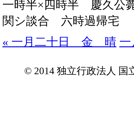
一時半×四時半 慶久公
関シ談合 六時過帰宅
« 一月二十日 金 晴
一
© 2014 独立行政法人