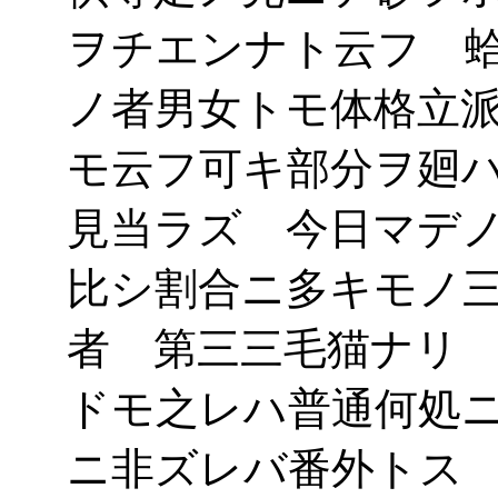
ヲチエンナト云フ 
ノ者男女トモ体格立
モ云フ可キ部分ヲ廻
見当ラズ 今日マデ
比シ割合ニ多キモノ
者 第三三毛猫ナリ
ドモ之レハ普通何処
ニ非ズレバ番外トス