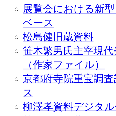
展覧会における新型
ベース
松島健旧蔵資料
笹木繁男氏主宰現代
（作家ファイル）
京都府寺院重宝調査
ス
柳澤孝資料デジタル