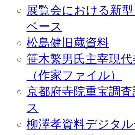
展覧会における新型
ベース
松島健旧蔵資料
笹木繁男氏主宰現代
（作家ファイル）
京都府寺院重宝調査
ス
柳澤孝資料デジタル