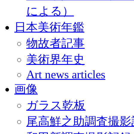
による）
日本美術年鑑
物故者記事
美術界年史
Art news articles
画像
ガラス乾板
尾高鮮之助調査撮影