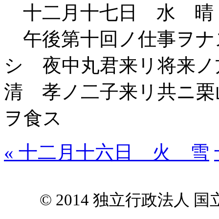
十二月十七日 水 晴
午後第十回ノ仕事ヲナ
シ 夜中丸君来リ将来ノ
清 孝ノ二子来リ共ニ栗
ヲ食ス
« 十二月十六日 火 雪
© 2014 独立行政法人