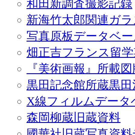
和田新調査撮影記録
新海竹太郎関連ガラ
写真原板データベー
畑正吉フランス留学
『美術画報』所載図
黒田記念館所蔵黒田
X線フィルムデータ
森岡柳蔵旧蔵資料
國華社旧蔵写真資料