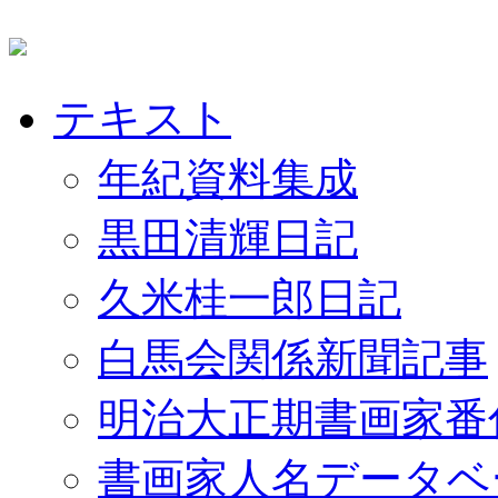
テキスト
年紀資料集成
黒田清輝日記
久米桂一郎日記
白馬会関係新聞記事
明治大正期書画家番
書画家人名データベ