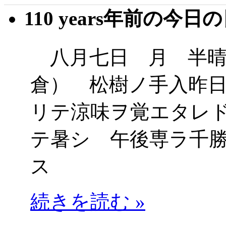
110 years年前の今日
八月七日 月 半晴
倉） 松樹ノ手入昨
リテ涼味ヲ覚エタレ
テ暑シ 午後専ラ千
ス
続きを読む »