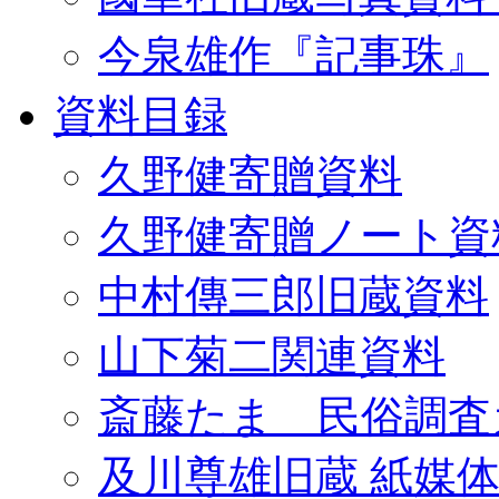
今泉雄作『記事珠』
資料目録
久野健寄贈資料
久野健寄贈ノート資
中村傳三郎旧蔵資料
山下菊二関連資料
斎藤たま 民俗調査
及川尊雄旧蔵 紙媒