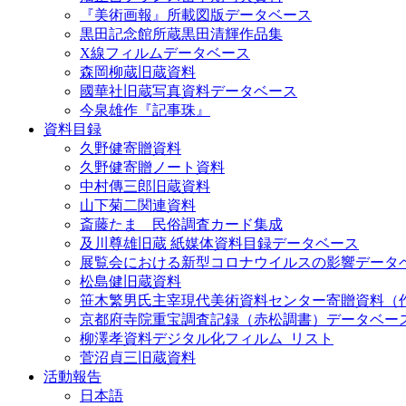
『美術画報』所載図版データベース
黒田記念館所蔵黒田清輝作品集
X線フィルムデータベース
森岡柳蔵旧蔵資料
國華社旧蔵写真資料データベース
今泉雄作『記事珠』
資料目録
久野健寄贈資料
久野健寄贈ノート資料
中村傳三郎旧蔵資料
山下菊二関連資料
斎藤たま 民俗調査カード集成
及川尊雄旧蔵 紙媒体資料目録データベース
展覧会における新型コロナウイルスの影響データ
松島健旧蔵資料
笹木繁男氏主宰現代美術資料センター寄贈資料（
京都府寺院重宝調査記録（赤松調書）データベー
柳澤孝資料デジタル化フィルム_リスト
菅沼貞三旧蔵資料
活動報告
日本語