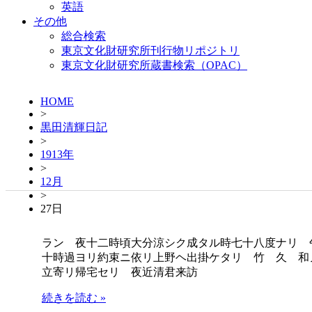
英語
その他
総合検索
東京文化財研究所刊行物リポジトリ
東京文化財研究所蔵書検索（OPAC）
HOME
>
黒田清輝日記
>
1913年
>
12月
>
27日
ラン 夜十二時頃大分涼シク成タル時七十八度ナリ
十時過ヨリ約束ニ依リ上野ヘ出掛ケタリ 竹 久 和
立寄リ帰宅セリ 夜近清君来訪
続きを読む »