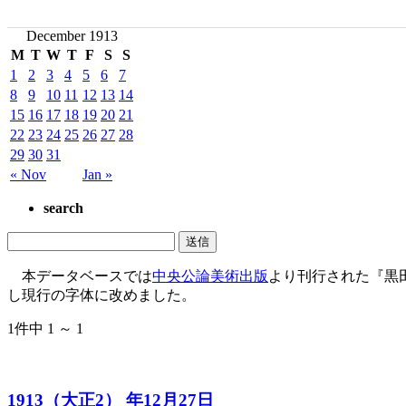
December 1913
M
T
W
T
F
S
S
1
2
3
4
5
6
7
8
9
10
11
12
13
14
15
16
17
18
19
20
21
22
23
24
25
26
27
28
29
30
31
« Nov
Jan »
search
本データベースでは
中央公論美術出版
より刊行された『黒
し現行の字体に改めました。
1件中 1 ～ 1
1913（大正2） 年12月27日