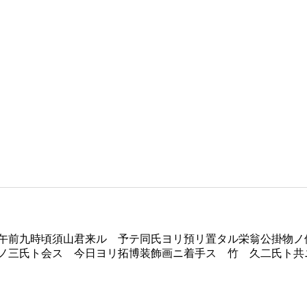
 午前九時頃須山君来ル 予テ同氏ヨリ預リ置タル栄翁公掛物
ノ三氏ト会ス 今日ヨリ拓博装飾画ニ着手ス 竹 久二氏ト共