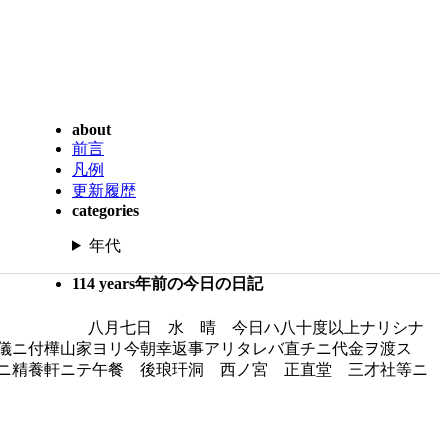
about
前言
凡例
更新履歴
categories
年代
114 years年前の今日の日記
八月七日 水 晴 今日ハ八十度以上ナリシナ
ノ儀ニ付樺山家ヨリ今朝幸返事アリタレバ直チニ代金ヲ渡ス
ニ精養軒ニテ午餐 後琅玕洞 西ノ宮 正直堂 三才社等ニ