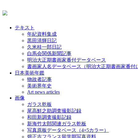
テキスト
年紀資料集成
黒田清輝日記
久米桂一郎日記
白馬会関係新聞記事
明治大正期書画家番付データベース
書画家人名データベース（明治大正期書画家番付
日本美術年鑑
物故者記事
美術界年史
Art news articles
画像
ガラス乾板
尾高鮮之助調査撮影記録
和田新調査撮影記録
新海竹太郎関連ガラス乾板
写真原板データベース（4×5カラー）
畑正吉フランス留学期写真資料