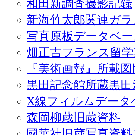
和田新調査撮影記録
新海竹太郎関連ガラ
写真原板データベー
畑正吉フランス留学
『美術画報』所載図
黒田記念館所蔵黒田
X線フィルムデータ
森岡柳蔵旧蔵資料
國華社旧蔵写真資料