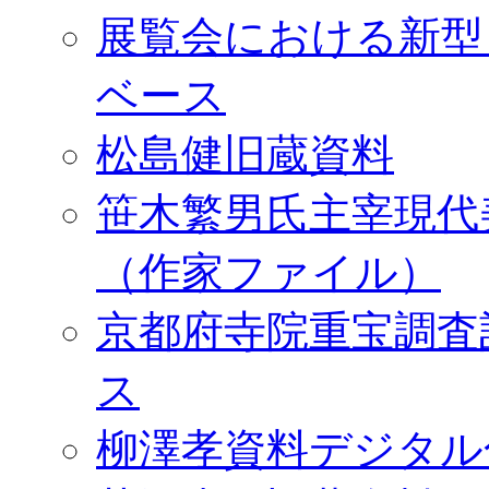
展覧会における新型
ベース
松島健旧蔵資料
笹木繁男氏主宰現代
（作家ファイル）
京都府寺院重宝調査
ス
柳澤孝資料デジタル