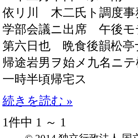
依リ川 木二氏ト調度事
学部会議ニ出席 午後モ
第六日也 晩食後韻松亭
帰途岩男ヲ始メ九名ニテ
一時半頃帰宅ス
続きを読む »
1件中 1 ～ 1