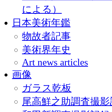
による）
日本美術年鑑
物故者記事
美術界年史
Art news articles
画像
ガラス乾板
尾高鮮之助調査撮影