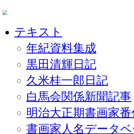
テキスト
年紀資料集成
黒田清輝日記
久米桂一郎日記
白馬会関係新聞記事
明治大正期書画家番
書画家人名データベ