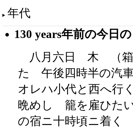
年代
130 years年前の今日
八月六日 木 （箱
た 午後四時半の汽
オレハ小代と西へ行
晩めし 籠を雇ひた
の宿ニ十時頃ニ着く