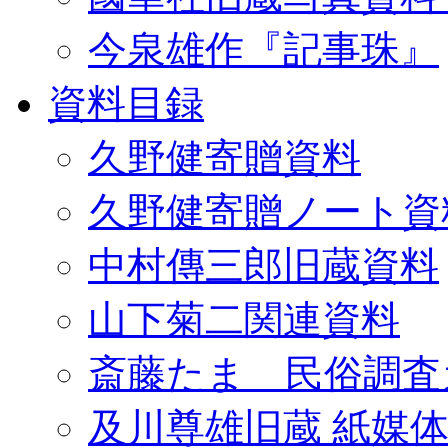
今泉雄作『記事珠』
資料目録
久野健寄贈資料
久野健寄贈ノート資
中村傳三郎旧蔵資料
山下菊二関連資料
斎藤たま 民俗調査
及川尊雄旧蔵 紙媒