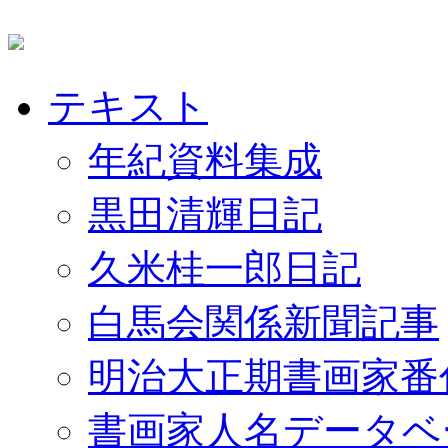
テキスト
年紀資料集成
黒田清輝日記
久米桂一郎日記
白馬会関係新聞記事
明治大正期書画家番
書画家人名データベ