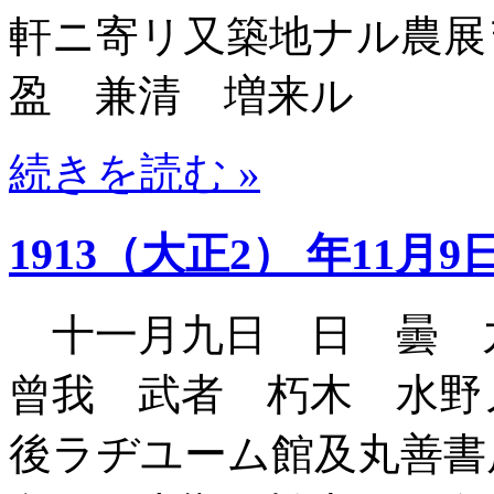
軒ニ寄リ又築地ナル農展
盈 兼清 増来ル
続きを読む »
1913（大正2） 年11月9
十一月九日 日 曇 
曾我 武者 朽木 水
後ラヂユーム館及丸善