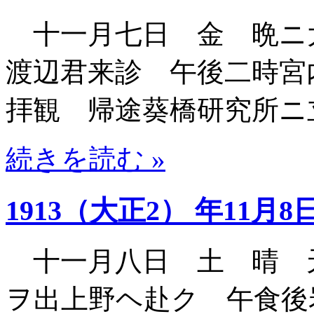
十一月七日 金 晩ニ
渡辺君来診 午後二時宮
拝観 帰途葵橋研究所ニ
続きを読む »
1913（大正2） 年11月8
十一月八日 土 晴 
ヲ出上野ヘ赴ク 午食後