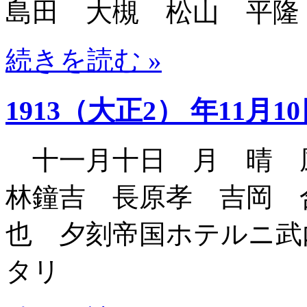
島田 大槻 松山 平隆
続きを読む »
1913（大正2） 年11月1
十一月十日 月 晴 
林鐘吉 長原孝 吉岡 
也 夕刻帝国ホテルニ武
タリ