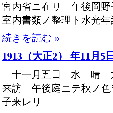
宮内省ニ在リ 午後岡野
室内書類ノ整理ト水光年
続きを読む »
1913（大正2） 年11月5
十一月五日 水 晴 
来訪 午後庭ニテ秋ノ色
子来レリ