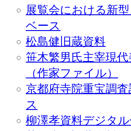
展覧会における新型
ベース
松島健旧蔵資料
笹木繁男氏主宰現代
（作家ファイル）
京都府寺院重宝調査
ス
柳澤孝資料デジタル