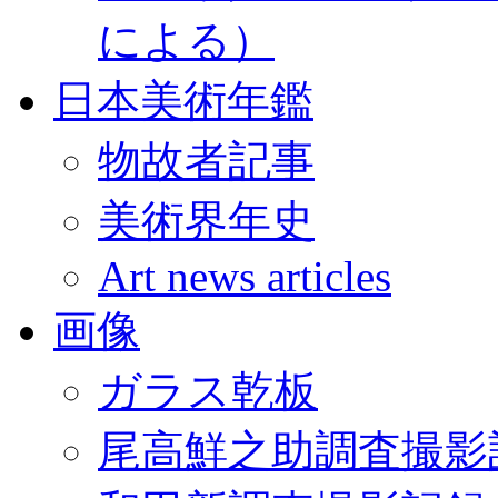
による）
日本美術年鑑
物故者記事
美術界年史
Art news articles
画像
ガラス乾板
尾高鮮之助調査撮影