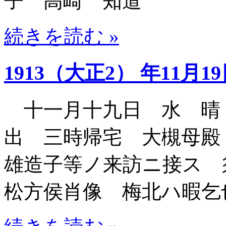
子 高崎 知道
続きを読む »
1913（大正2） 年11月1
十一月十九日 水 晴
出 三時帰宅 大槻母殿
雄造子等ノ来訪ニ接ス 
松方侯肖像 梅北ハ暇乞