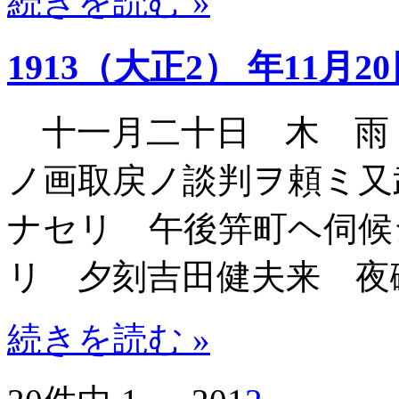
続きを読む »
1913（大正2） 年11月2
十一月二十日 木 雨
ノ画取戻ノ談判ヲ頼ミ又
ナセリ 午後笄町ヘ伺候
リ 夕刻吉田健夫来 夜
続きを読む »