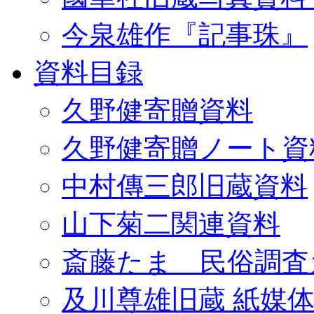
今泉雄作『記事珠』
資料目録
久野健寄贈資料
久野健寄贈ノート資
中村傳三郎旧蔵資料
山下菊二関連資料
斎藤たま 民俗調査
及川尊雄旧蔵 紙媒