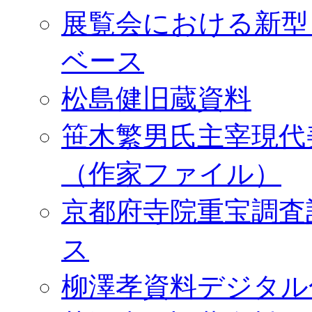
展覧会における新型
ベース
松島健旧蔵資料
笹木繁男氏主宰現代
（作家ファイル）
京都府寺院重宝調査
ス
柳澤孝資料デジタル