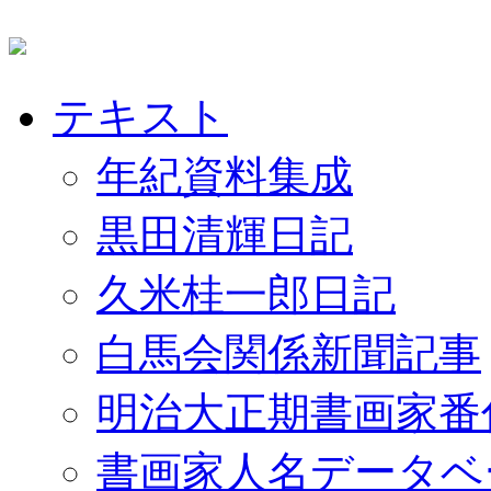
テキスト
年紀資料集成
黒田清輝日記
久米桂一郎日記
白馬会関係新聞記事
明治大正期書画家番
書画家人名データベ