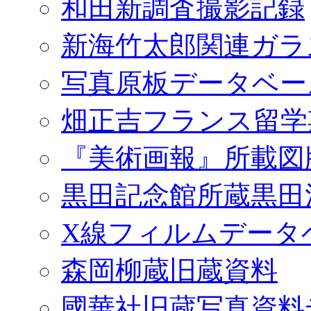
和田新調査撮影記録
新海竹太郎関連ガラ
写真原板データベー
畑正吉フランス留学
『美術画報』所載図
黒田記念館所蔵黒田
X線フィルムデータ
森岡柳蔵旧蔵資料
國華社旧蔵写真資料