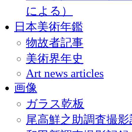
による）
日本美術年鑑
物故者記事
美術界年史
Art news articles
画像
ガラス乾板
尾高鮮之助調査撮影