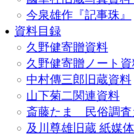
今泉雄作『記事珠』
資料目録
久野健寄贈資料
久野健寄贈ノート資
中村傳三郎旧蔵資料
山下菊二関連資料
斎藤たま 民俗調査
及川尊雄旧蔵 紙媒