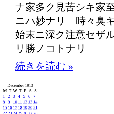
ナ家多ク見苦シキ家
ニハ妙ナリ 時々臭
始末ニ深ク注意セザ
リ勝ノコトナリ
続きを読む »
December 1913
M
T
W
T
F
S
S
1
2
3
4
5
6
7
8
9
10
11
12
13
14
15
16
17
18
19
20
21
22
23
24
25
26
27
28