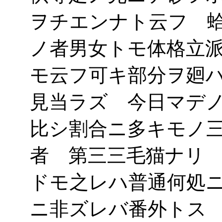
ヲチエンナト云フ 
ノ者男女トモ体格立
モ云フ可キ部分ヲ廻
見当ラズ 今日マデ
比シ割合ニ多キモノ
者 第三三毛猫ナリ
ドモ之レハ普通何処
ニ非ズレバ番外トス