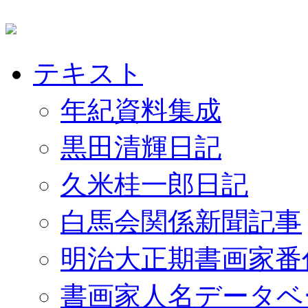
テキスト
年紀資料集成
黒田清輝日記
久米桂一郎日記
白馬会関係新聞記事
明治大正期書画家番
書画家人名データベ