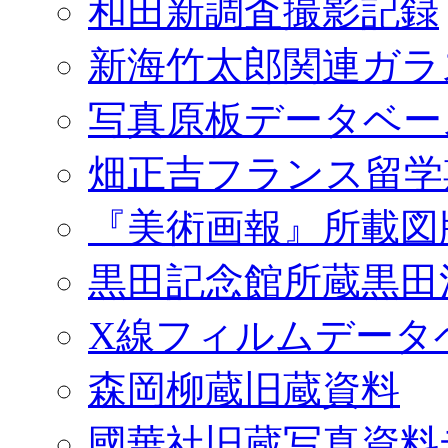
和田新調査撮影記録
新海竹太郎関連ガラ
写真原板データベー
畑正吉フランス留学
『美術画報』所載図
黒田記念館所蔵黒田
X線フィルムデータ
森岡柳蔵旧蔵資料
國華社旧蔵写真資料