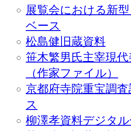
展覧会における新型
ベース
松島健旧蔵資料
笹木繁男氏主宰現代
（作家ファイル）
京都府寺院重宝調査
ス
柳澤孝資料デジタル