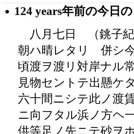
124 years年前の今日
八月七日 （銚子紀
朝ハ晴レタリ 併シ
頃渡ヲ渡リ対岸ナル
見物セントテ出懸ケ
六十間ニシテ此ノ渡
ニ向フタル浜ノ方ヘ
供等足ノ先ニテ砂ヲ