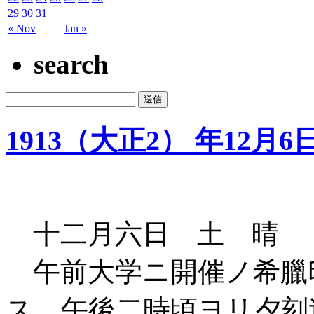
29
30
31
« Nov
Jan »
search
1913（大正2） 年12月6
十二月六日 土 晴
午前大学ニ開催ノ希臘
ス 午後二時頃ヨリ夕刻