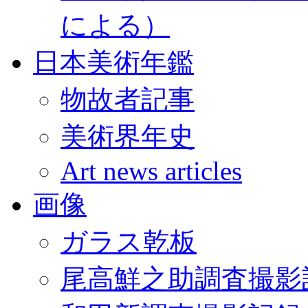
による）
日本美術年鑑
物故者記事
美術界年史
Art news articles
画像
ガラス乾板
尾高鮮之助調査撮影