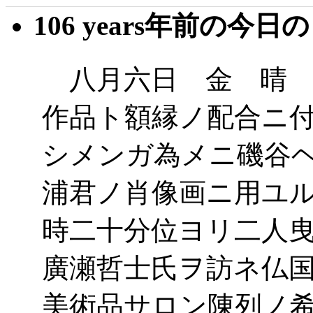
106 years年前の今日
八月六日 金 晴 
作品ト額縁ノ配合ニ
シメンガ為メニ磯谷
浦君ノ肖像画ニ用ユ
時二十分位ヨリ二人
廣瀬哲士氏ヲ訪ネ仏
美術品サロン陳列ノ