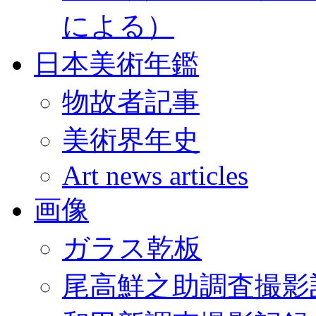
による）
日本美術年鑑
物故者記事
美術界年史
Art news articles
画像
ガラス乾板
尾高鮮之助調査撮影