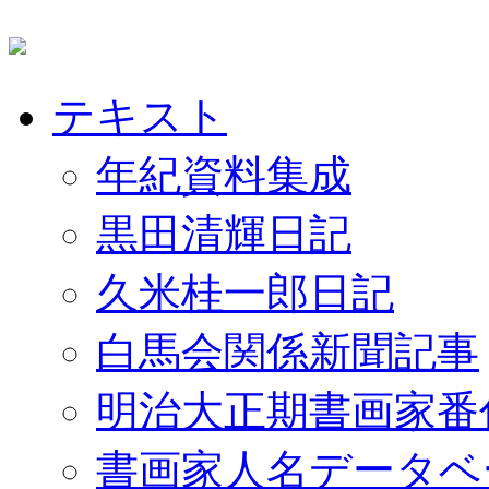
テキスト
年紀資料集成
黒田清輝日記
久米桂一郎日記
白馬会関係新聞記事
明治大正期書画家番
書画家人名データベ