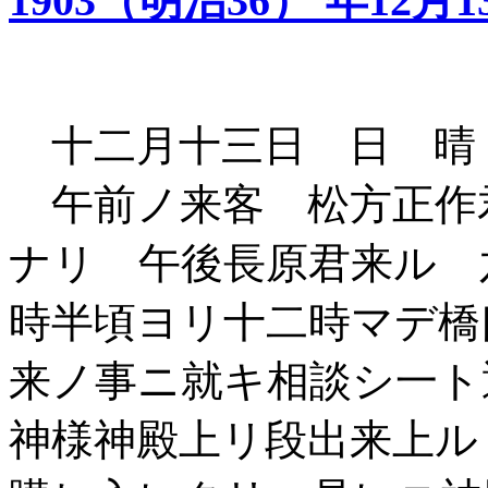
1903（明治36） 年12月1
十二月十三日 日 晴
午前ノ来客 松方正作
ナリ 午後長原君来ル 
時半頃ヨリ十二時マデ橋
来ノ事ニ就キ相談シ一ト
神様神殿上リ段出来上ル