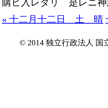
購ヒ入レタリ 是レニ神
« 十二月十二日 土 晴
© 2014 独立行政法人