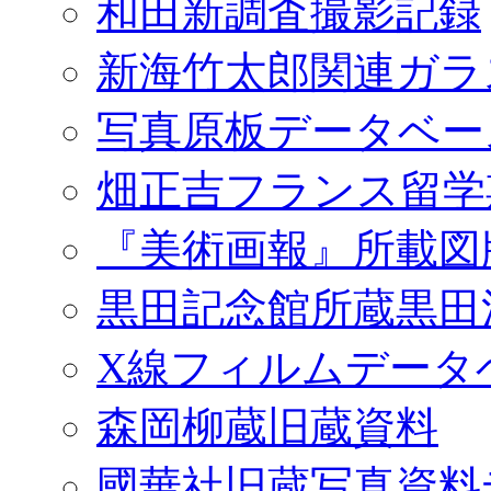
和田新調査撮影記録
新海竹太郎関連ガラ
写真原板データベー
畑正吉フランス留学
『美術画報』所載図
黒田記念館所蔵黒田
X線フィルムデータ
森岡柳蔵旧蔵資料
國華社旧蔵写真資料