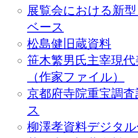
展覧会における新型
ベース
松島健旧蔵資料
笹木繁男氏主宰現代
（作家ファイル）
京都府寺院重宝調査
ス
柳澤孝資料デジタル