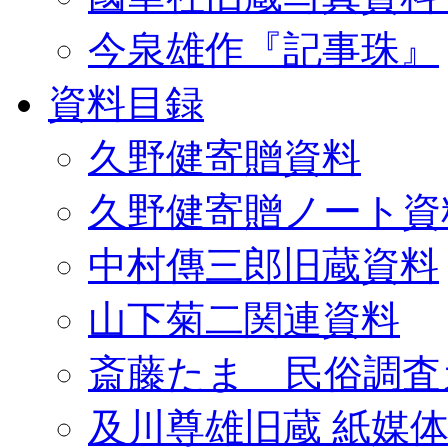
今泉雄作『記事珠』
資料目録
久野健寄贈資料
久野健寄贈ノート資
中村傳三郎旧蔵資料
山下菊二関連資料
斎藤たま 民俗調査
及川尊雄旧蔵 紙媒