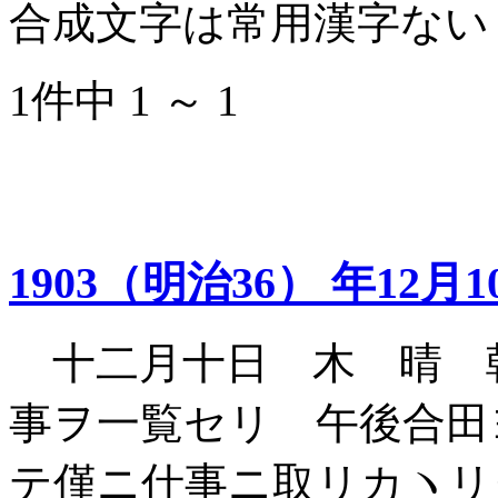
合成文字は常用漢字ない
1件中 1 ～ 1
1903（明治36） 年12月1
十二月十日 木 晴 
事ヲ一覧セリ 午後合田
テ僅ニ仕事ニ取リカヽリ