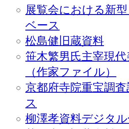
展覧会における新型
ベース
松島健旧蔵資料
笹木繁男氏主宰現代
（作家ファイル）
京都府寺院重宝調査
ス
柳澤孝資料デジタル