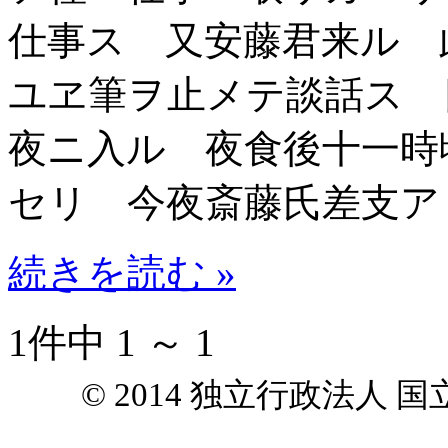
仕事ス 又安藤君来ル 
ユヱ筆ヲ止メテ談話ス 
夜ニ入ル 夜食後十一時
セリ 今夜斎藤氏差支ア
続きを読む »
1件中 1 ～ 1
© 2014 独立行政法人