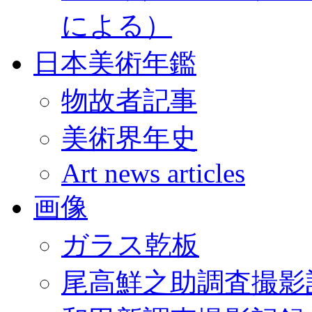
による）
日本美術年鑑
物故者記事
美術界年史
Art news articles
画像
ガラス乾板
尾高鮮之助調査撮影