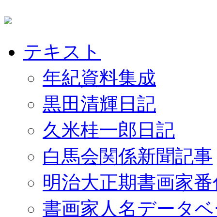
テキスト
年紀資料集成
黒田清輝日記
久米桂一郎日記
白馬会関係新聞記事
明治大正期書画家番
書画家人名データベ