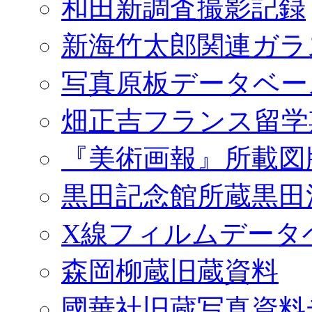
和田新調査撮影記録
新海竹太郎関連ガラ
写真原板データベー
畑正吉フランス留学
『美術画報』所載図
黒田記念館所蔵黒田
X線フィルムデータ
森岡柳蔵旧蔵資料
國華社旧蔵写真資料