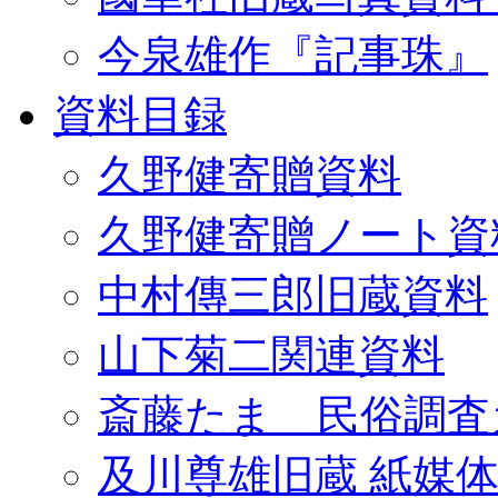
今泉雄作『記事珠』
資料目録
久野健寄贈資料
久野健寄贈ノート資
中村傳三郎旧蔵資料
山下菊二関連資料
斎藤たま 民俗調査
及川尊雄旧蔵 紙媒