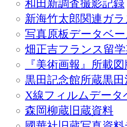
和田新調査撮影記録
新海竹太郎関連ガラ
写真原板データベー
畑正吉フランス留学
『美術画報』所載図
黒田記念館所蔵黒田
X線フィルムデータ
森岡柳蔵旧蔵資料
國華社旧蔵写真資料