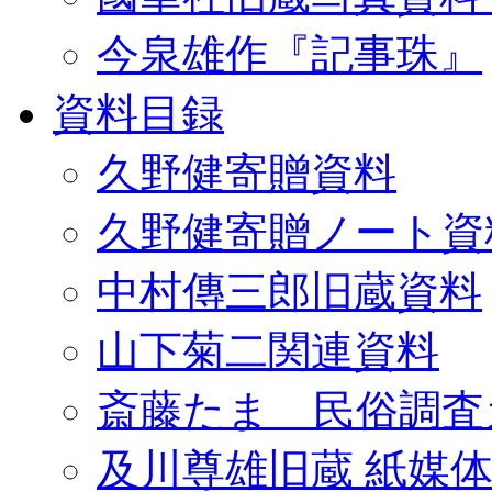
今泉雄作『記事珠』
資料目録
久野健寄贈資料
久野健寄贈ノート資
中村傳三郎旧蔵資料
山下菊二関連資料
斎藤たま 民俗調査
及川尊雄旧蔵 紙媒