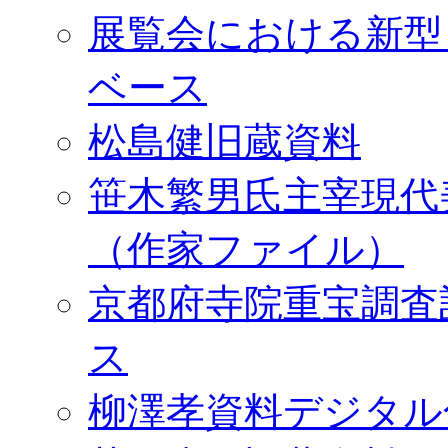
展覧会における新型
ベース
松島健旧蔵資料
笹木繁男氏主宰現代
（作家ファイル）
京都府寺院重宝調査
ス
柳澤孝資料デジタル