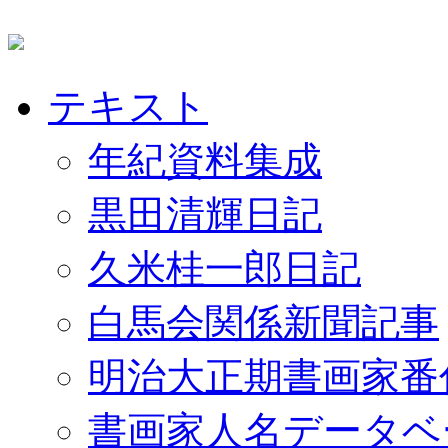
テキスト
年紀資料集成
黒田清輝日記
久米桂一郎日記
白馬会関係新聞記事
明治大正期書画家番
書画家人名データベ