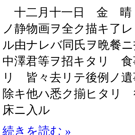
十二月十一日 金 晴
ノ静物画ヲ全ク描キ了レ
ル由ナレバ同氏ヲ晩餐
中澤君等ヲ招キタリ 食
リ 皆々去リテ後例ノ遺
除キ他ハ悉ク揃ヒタリ 
床ニ入ル
続きを読む »