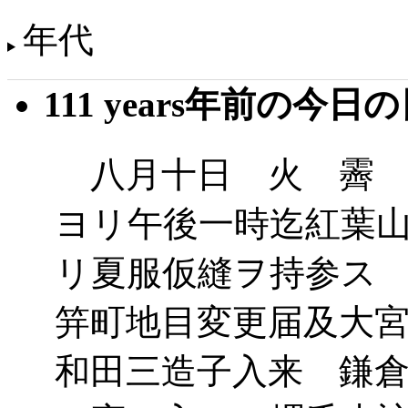
年代
111 years年前の今日
八月十日 火 霽 
ヨリ午後一時迄紅葉
リ夏服仮縫ヲ持参ス
笄町地目変更届及大
和田三造子入来 鎌