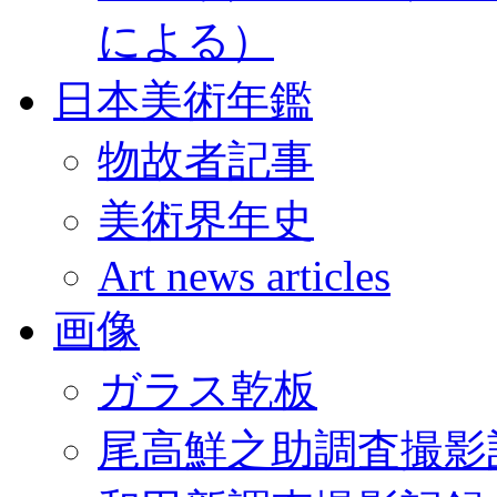
による）
日本美術年鑑
物故者記事
美術界年史
Art news articles
画像
ガラス乾板
尾高鮮之助調査撮影