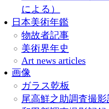
による）
日本美術年鑑
物故者記事
美術界年史
Art news articles
画像
ガラス乾板
尾高鮮之助調査撮影