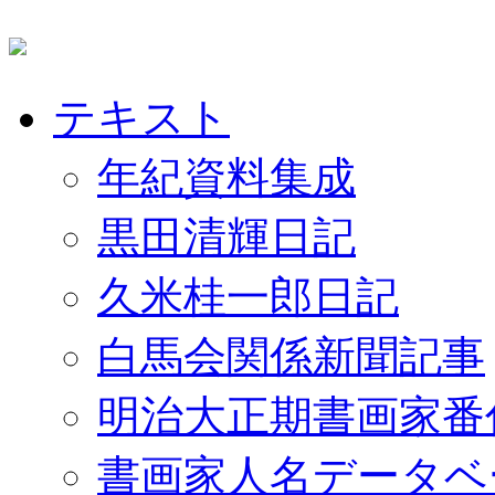
テキスト
年紀資料集成
黒田清輝日記
久米桂一郎日記
白馬会関係新聞記事
明治大正期書画家番
書画家人名データベ