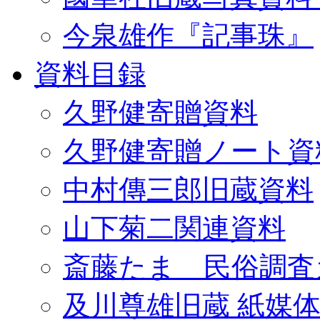
今泉雄作『記事珠』
資料目録
久野健寄贈資料
久野健寄贈ノート資
中村傳三郎旧蔵資料
山下菊二関連資料
斎藤たま 民俗調査
及川尊雄旧蔵 紙媒