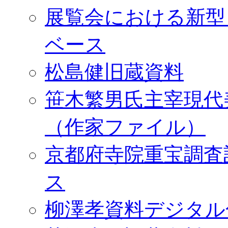
展覧会における新型
ベース
松島健旧蔵資料
笹木繁男氏主宰現代
（作家ファイル）
京都府寺院重宝調査
ス
柳澤孝資料デジタル