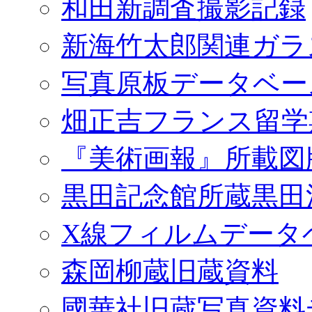
和田新調査撮影記録
新海竹太郎関連ガラ
写真原板データベー
畑正吉フランス留学
『美術画報』所載図
黒田記念館所蔵黒田
X線フィルムデータ
森岡柳蔵旧蔵資料
國華社旧蔵写真資料