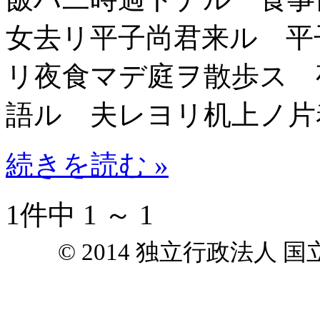
女去リ平子尚君来ル 平
リ夜食マデ庭ヲ散歩ス 
語ル 夫レヨリ机上ノ片
続きを読む »
1件中 1 ～ 1
© 2014 独立行政法人