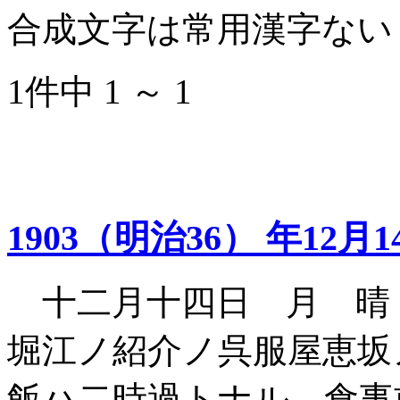
合成文字は常用漢字ない
1件中 1 ～ 1
1903（明治36） 年12月1
十二月十四日 月 晴
堀江ノ紹介ノ呉服屋恵坂
飯ハ二時過トナル 食事