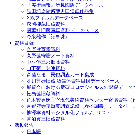
『美術画報』所載図版データベース
黒田記念館所蔵黒田清輝作品集
X線フィルムデータベース
森岡柳蔵旧蔵資料
國華社旧蔵写真資料データベース
今泉雄作『記事珠』
資料目録
久野健寄贈資料
久野健寄贈ノート資料
中村傳三郎旧蔵資料
山下菊二関連資料
斎藤たま 民俗調査カード集成
及川尊雄旧蔵 紙媒体資料目録データベース
展覧会における新型コロナウイルスの影響データ
松島健旧蔵資料
笹木繁男氏主宰現代美術資料センター寄贈資料（
京都府寺院重宝調査記録（赤松調書）データベー
柳澤孝資料デジタル化フィルム_リスト
菅沼貞三旧蔵資料
活動報告
日本語