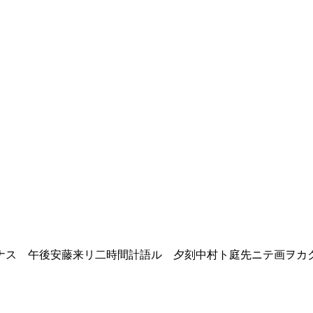
ス 午後安藤来リ二時間計語ル 夕刻中村ト庭先ニテ画ヲカ