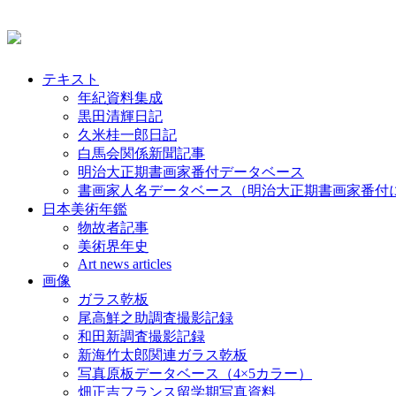
テキスト
年紀資料集成
黒田清輝日記
久米桂一郎日記
白馬会関係新聞記事
明治大正期書画家番付データベース
書画家人名データベース（明治大正期書画家番付
日本美術年鑑
物故者記事
美術界年史
Art news articles
画像
ガラス乾板
尾高鮮之助調査撮影記録
和田新調査撮影記録
新海竹太郎関連ガラス乾板
写真原板データベース（4×5カラー）
畑正吉フランス留学期写真資料