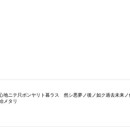
ボンヤリト暮ラス 然シ悪夢ノ後ノ如ク過去未来ノ俗事脳裏ニ出没シテ
始メタリ