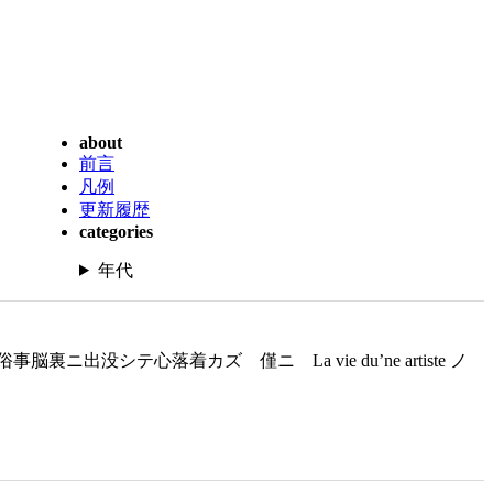
about
前言
凡例
更新履歴
categories
年代
心落着カズ 僅ニ La vie du’ne artiste ノ