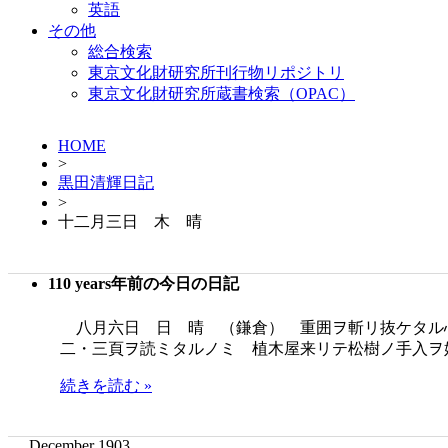
英語
その他
総合検索
東京文化財研究所刊行物リポジトリ
東京文化財研究所蔵書検索（OPAC）
HOME
>
黒田清輝日記
>
十二月三日 木 晴
110 years年前の今日の日記
八月六日 日 晴 （鎌倉） 重囲ヲ斬リ抜ケタル心地ニテ只
二・三頁ヲ読ミタルノミ 植木屋来リテ松樹ノ手入ヲ
続きを読む »
December 1903