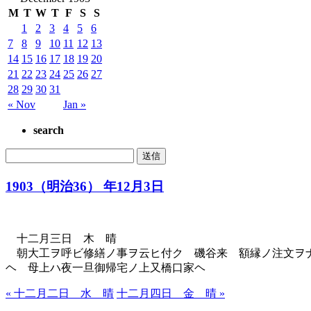
M
T
W
T
F
S
S
1
2
3
4
5
6
7
8
9
10
11
12
13
14
15
16
17
18
19
20
21
22
23
24
25
26
27
28
29
30
31
« Nov
Jan »
search
1903（明治36） 年12月3日
十二月三日 木 晴
朝大工ヲ呼ビ修繕ノ事ヲ云ヒ付ク 磯谷来 額縁ノ注文ヲナ
ヘ 母上ハ夜一旦御帰宅ノ上又橋口家ヘ
« 十二月二日 水 晴
十二月四日 金 晴 »