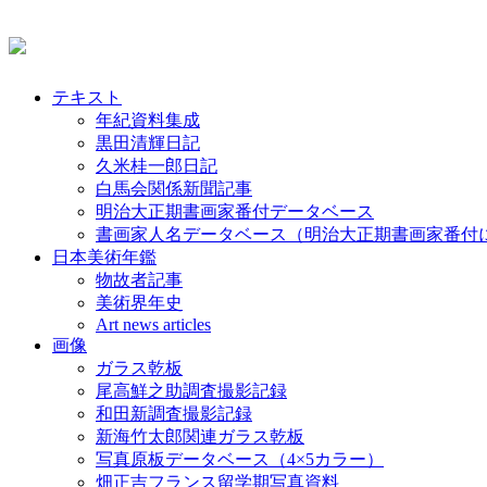
テキスト
年紀資料集成
黒田清輝日記
久米桂一郎日記
白馬会関係新聞記事
明治大正期書画家番付データベース
書画家人名データベース（明治大正期書画家番付
日本美術年鑑
物故者記事
美術界年史
Art news articles
画像
ガラス乾板
尾高鮮之助調査撮影記録
和田新調査撮影記録
新海竹太郎関連ガラス乾板
写真原板データベース（4×5カラー）
畑正吉フランス留学期写真資料