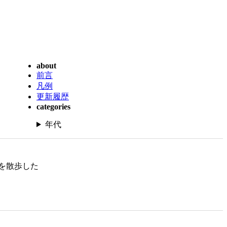
about
前言
凡例
更新履歴
categories
年代
を散歩した