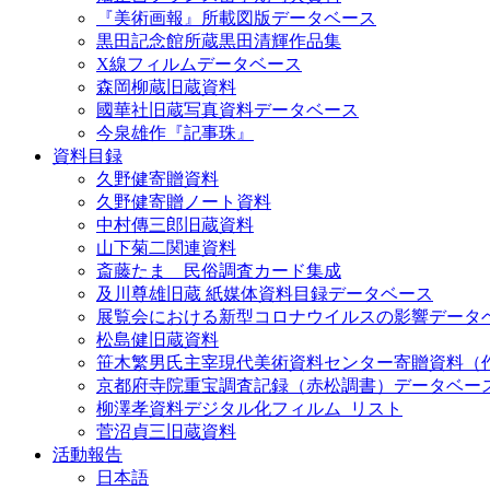
『美術画報』所載図版データベース
黒田記念館所蔵黒田清輝作品集
X線フィルムデータベース
森岡柳蔵旧蔵資料
國華社旧蔵写真資料データベース
今泉雄作『記事珠』
資料目録
久野健寄贈資料
久野健寄贈ノート資料
中村傳三郎旧蔵資料
山下菊二関連資料
斎藤たま 民俗調査カード集成
及川尊雄旧蔵 紙媒体資料目録データベース
展覧会における新型コロナウイルスの影響データ
松島健旧蔵資料
笹木繁男氏主宰現代美術資料センター寄贈資料（
京都府寺院重宝調査記録（赤松調書）データベー
柳澤孝資料デジタル化フィルム_リスト
菅沼貞三旧蔵資料
活動報告
日本語