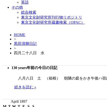
英語
その他
総合検索
東京文化財研究所刊行物リポジトリ
東京文化財研究所蔵書検索（OPAC）
HOME
>
黒田清輝日記
>
四月二十八日 水
130 years年前の今日の日記
八月八日 土 （箱根） 朝隣の庭をかき午後ハ宿
続きを読む »
April 1897
M
T
W
T
F
S
S