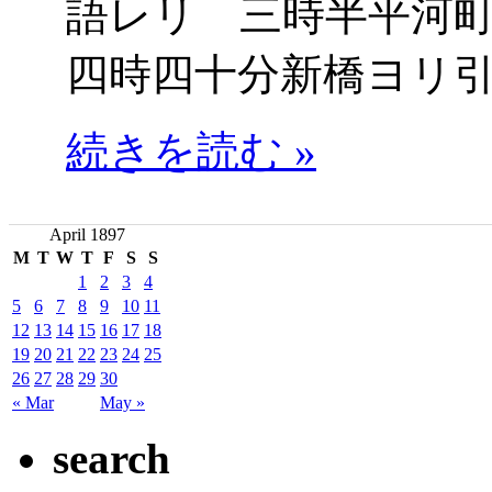
語レリ 三時半平河
四時四十分新橋ヨリ
続きを読む »
April 1897
M
T
W
T
F
S
S
1
2
3
4
5
6
7
8
9
10
11
12
13
14
15
16
17
18
19
20
21
22
23
24
25
26
27
28
29
30
« Mar
May »
search