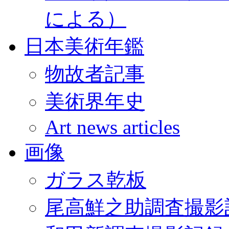
による）
日本美術年鑑
物故者記事
美術界年史
Art news articles
画像
ガラス乾板
尾高鮮之助調査撮影