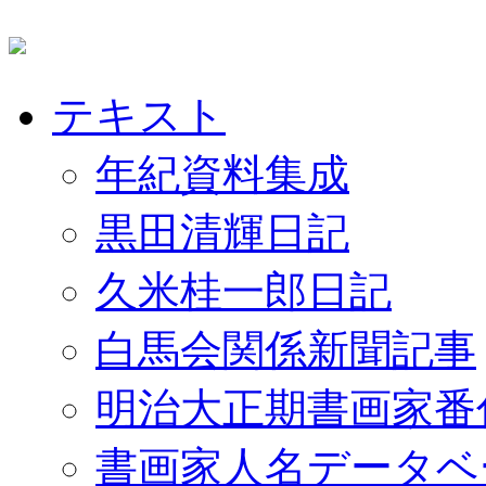
テキスト
年紀資料集成
黒田清輝日記
久米桂一郎日記
白馬会関係新聞記事
明治大正期書画家番
書画家人名データベ