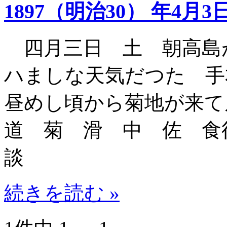
1897（明治30） 年4月3
四月三日 土 朝高島
ハましな天気だつた 
昼めし頃から菊地が来て
道 菊 滑 中 佐 食
談
続きを読む »