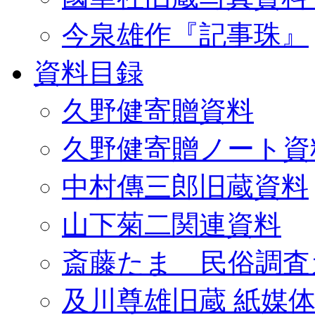
今泉雄作『記事珠』
資料目録
久野健寄贈資料
久野健寄贈ノート資
中村傳三郎旧蔵資料
山下菊二関連資料
斎藤たま 民俗調査
及川尊雄旧蔵 紙媒