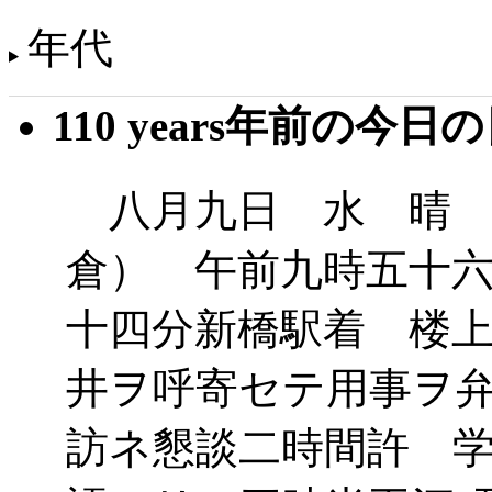
年代
110 years年前の今日
八月九日 水 晴 
倉） 午前九時五十
十四分新橋駅着 楼
井ヲ呼寄セテ用事ヲ
訪ネ懇談二時間許 