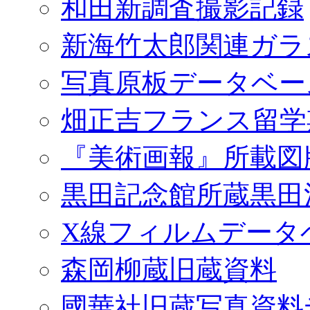
和田新調査撮影記録
新海竹太郎関連ガラ
写真原板データベー
畑正吉フランス留学
『美術画報』所載図
黒田記念館所蔵黒田
X線フィルムデータ
森岡柳蔵旧蔵資料
國華社旧蔵写真資料