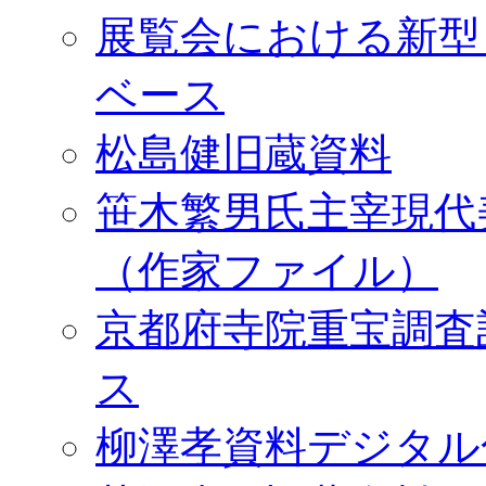
展覧会における新型
ベース
松島健旧蔵資料
笹木繁男氏主宰現代
（作家ファイル）
京都府寺院重宝調査
ス
柳澤孝資料デジタル