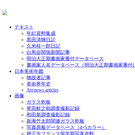
テキスト
年紀資料集成
黒田清輝日記
久米桂一郎日記
白馬会関係新聞記事
明治大正期書画家番付データベース
書画家人名データベース（明治大正期書画家番付
日本美術年鑑
物故者記事
美術界年史
Art news articles
画像
ガラス乾板
尾高鮮之助調査撮影記録
和田新調査撮影記録
新海竹太郎関連ガラス乾板
写真原板データベース（4×5カラー）
畑正吉フランス留学期写真資料