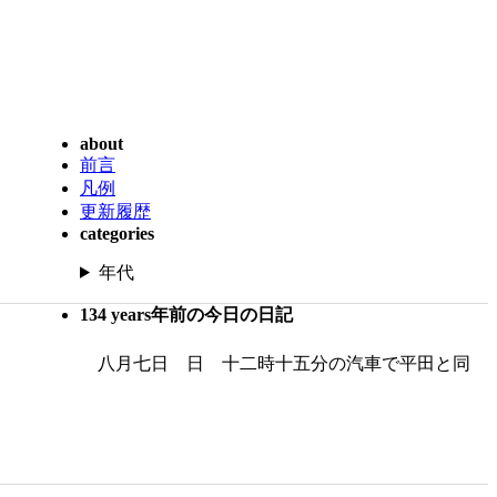
about
前言
凡例
更新履歴
categories
年代
134 years年前の今日の日記
八月七日 日 十二時十五分の汽車で平田と同