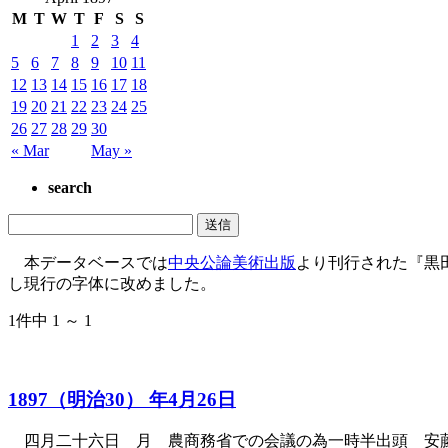
M
T
W
T
F
S
S
1
2
3
4
5
6
7
8
9
10
11
12
13
14
15
16
17
18
19
20
21
22
23
24
25
26
27
28
29
30
« Mar
May »
search
本データベースでは
中央公論美術出版
より刊行された『黒
し現行の字体に改めました。
1件中 1 ～ 1
1897（明治30） 年4月26日
四月二十六日 月 農商務省での会議の為一時半出頭 安藤