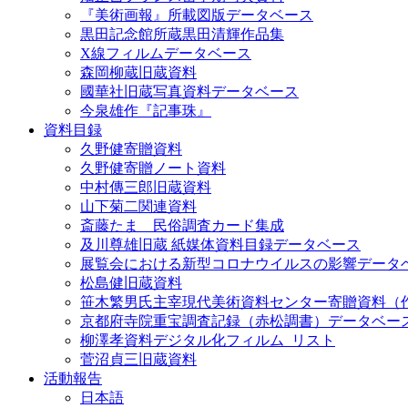
『美術画報』所載図版データベース
黒田記念館所蔵黒田清輝作品集
X線フィルムデータベース
森岡柳蔵旧蔵資料
國華社旧蔵写真資料データベース
今泉雄作『記事珠』
資料目録
久野健寄贈資料
久野健寄贈ノート資料
中村傳三郎旧蔵資料
山下菊二関連資料
斎藤たま 民俗調査カード集成
及川尊雄旧蔵 紙媒体資料目録データベース
展覧会における新型コロナウイルスの影響データ
松島健旧蔵資料
笹木繁男氏主宰現代美術資料センター寄贈資料（
京都府寺院重宝調査記録（赤松調書）データベー
柳澤孝資料デジタル化フィルム_リスト
菅沼貞三旧蔵資料
活動報告
日本語