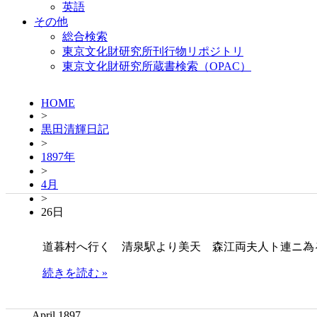
英語
その他
総合検索
東京文化財研究所刊行物リポジトリ
東京文化財研究所蔵書検索（OPAC）
HOME
>
黒田清輝日記
>
1897年
>
4月
>
26日
道暮村へ行く 清泉駅より美天 森江両夫人ト連ニ為
続きを読む »
April 1897