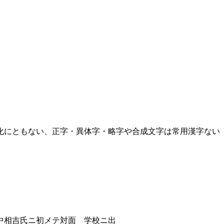
化にともない、正字・異体字・略字や合成文字は常用漢字ない
中相吉氏ニ初メテ対面 学校ニ出