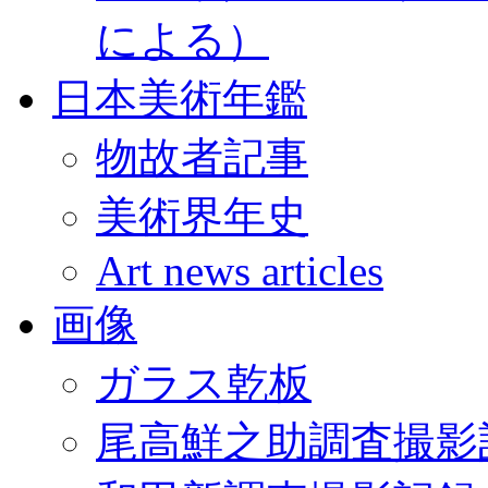
による）
日本美術年鑑
物故者記事
美術界年史
Art news articles
画像
ガラス乾板
尾高鮮之助調査撮影