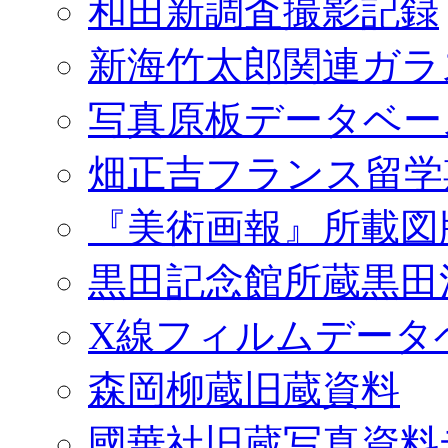
和田新調査撮影記録
新海竹太郎関連ガラ
写真原板データベー
畑正吉フランス留学
『美術画報』所載図
黒田記念館所蔵黒田
X線フィルムデータ
森岡柳蔵旧蔵資料
國華社旧蔵写真資料