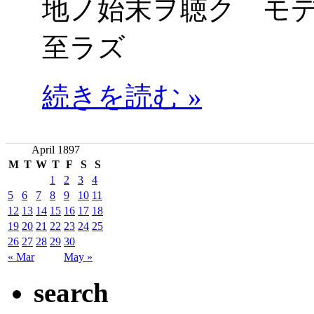
地ノ始末ヲ聴ク モ
至ラズ
続きを読む »
April 1897
M
T
W
T
F
S
S
1
2
3
4
5
6
7
8
9
10
11
12
13
14
15
16
17
18
19
20
21
22
23
24
25
26
27
28
29
30
« Mar
May »
search