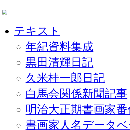
テキスト
年紀資料集成
黒田清輝日記
久米桂一郎日記
白馬会関係新聞記事
明治大正期書画家番
書画家人名データベ