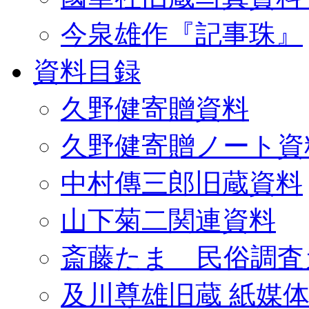
今泉雄作『記事珠』
資料目録
久野健寄贈資料
久野健寄贈ノート資
中村傳三郎旧蔵資料
山下菊二関連資料
斎藤たま 民俗調査
及川尊雄旧蔵 紙媒