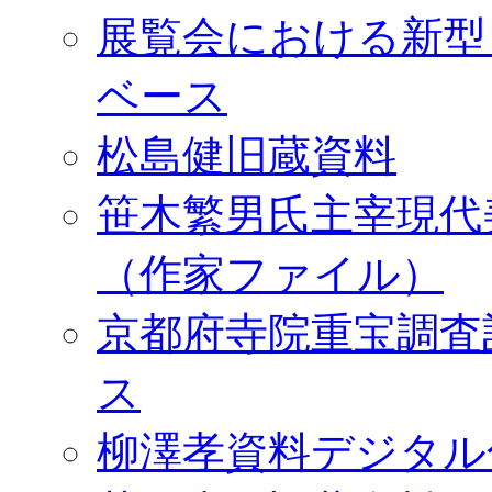
展覧会における新型
ベース
松島健旧蔵資料
笹木繁男氏主宰現代
（作家ファイル）
京都府寺院重宝調査
ス
柳澤孝資料デジタル