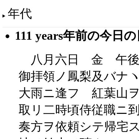
年代
111 years年前の今日
八月六日 金 午後
御拝領ノ鳳梨及バナ
大雨ニ逢フ 紅葉山
取リ二時頃侍従職ニ
奏方ヲ依頼シテ帰宅