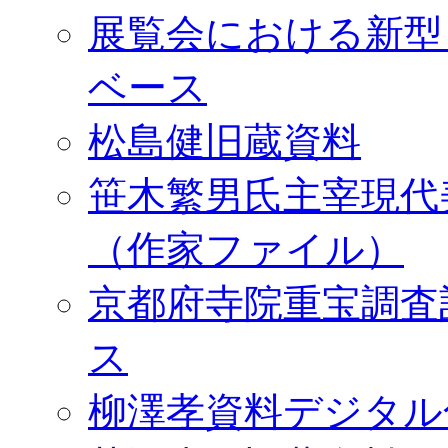
展覧会における新型
ベース
松島健旧蔵資料
笹木繁男氏主宰現代
（作家ファイル）
京都府寺院重宝調査
ス
柳澤孝資料デジタル