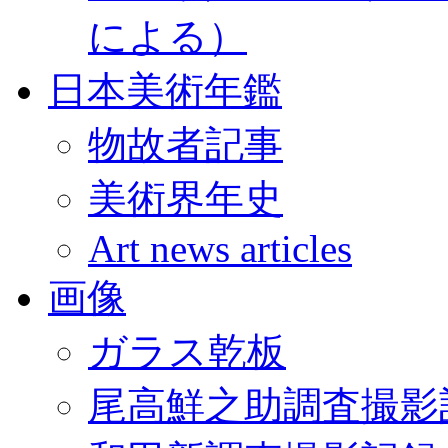
による）
日本美術年鑑
物故者記事
美術界年史
Art news articles
画像
ガラス乾板
尾高鮮之助調査撮影