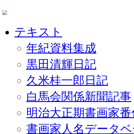
テキスト
年紀資料集成
黒田清輝日記
久米桂一郎日記
白馬会関係新聞記事
明治大正期書画家番
書画家人名データベ