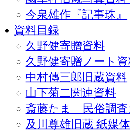
今泉雄作『記事珠』
資料目録
久野健寄贈資料
久野健寄贈ノート資
中村傳三郎旧蔵資料
山下菊二関連資料
斎藤たま 民俗調査
及川尊雄旧蔵 紙媒