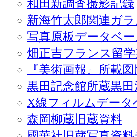
和田新調査撮影記録
新海竹太郎関連ガラ
写真原板データベー
畑正吉フランス留学
『美術画報』所載図
黒田記念館所蔵黒田
X線フィルムデータ
森岡柳蔵旧蔵資料
國華社旧蔵写真資料