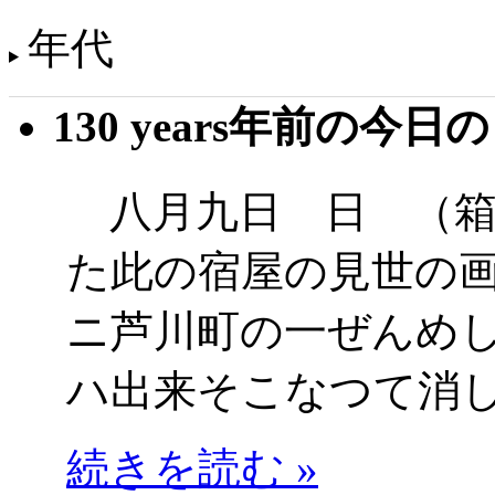
年代
130 years年前の今日
八月九日 日 （箱
た此の宿屋の見世の
ニ芦川町の一ぜんめ
ハ出来そこなつて消
続きを読む »