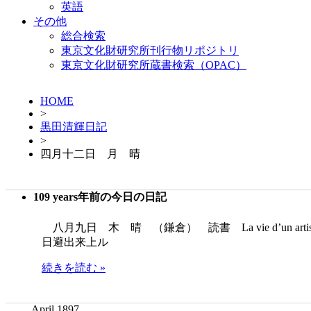
英語
その他
総合検索
東京文化財研究所刊行物リポジトリ
東京文化財研究所蔵書検索（OPAC）
HOME
>
黒田清輝日記
>
四月十二日 月 晴
109 years年前の今日の日記
八月九日 木 晴 （鎌倉） 読書 La vie d’un ar
日避出来上ル
続きを読む »
April 1897