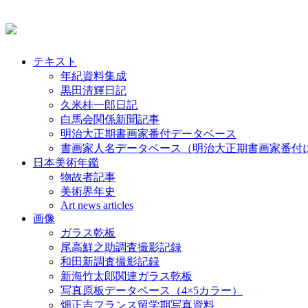
テキスト
年紀資料集成
黒田清輝日記
久米桂一郎日記
白馬会関係新聞記事
明治大正期書画家番付データベース
書画家人名データベース（明治大正期書画家番付
日本美術年鑑
物故者記事
美術界年史
Art news articles
画像
ガラス乾板
尾高鮮之助調査撮影記録
和田新調査撮影記録
新海竹太郎関連ガラス乾板
写真原板データベース（4×5カラー）
畑正吉フランス留学期写真資料