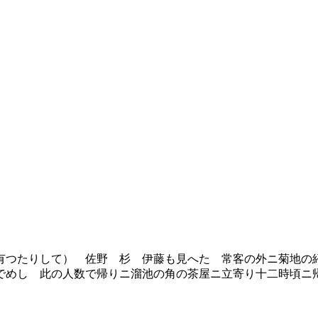
つたりして） 佐野 杉 伊藤も見へた 常客の外ニ菊地の
でめし 此の人数で帰りニ溜池の角の茶屋ニ立寄り十二時頃ニ