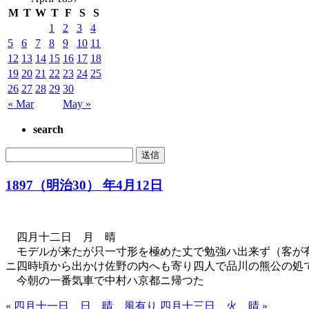
M
T
W
T
F
S
S
1
2
3
4
5
6
7
8
9
10
11
12
13
14
15
16
17
18
19
20
21
22
23
24
25
26
27
28
29
30
« Mar
May »
search
1897（明治30） 年4月12日
四月十二日 月 晴
モデルが来たが只一寸形を極めた丈で勉強ハ出来ず（客が有
ニ四時頃から出かけ佐野の内へも寄り四人で品川の熊公の処
今朝の一番気車で中村ハ京都ニ帰つた
« 四月十一日 日 晴 風有り
四月十三日 火 晴 »