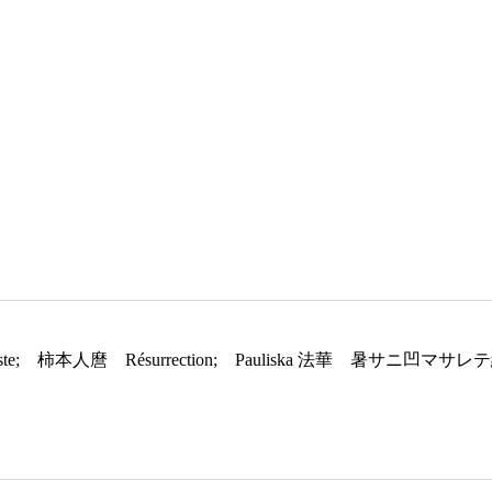
tiste; 柿本人麿 Résurrection; Pauliska 法華