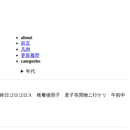
about
前言
凡例
更新履歴
categories
年代
 暑サニ凹マサレテ終日ゴロゴロス 晩餐後照子 君子等買物ニ行ケリ 午前中