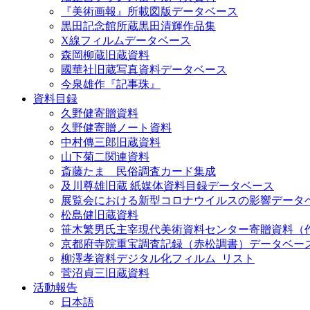
『美術画報』所載図版データベース
黒田記念館所蔵黒田清輝作品集
X線フィルムデータベース
森岡柳蔵旧蔵資料
國華社旧蔵写真資料データベース
今泉雄作『記事珠』
資料目録
久野健寄贈資料
久野健寄贈ノート資料
中村傳三郎旧蔵資料
山下菊二関連資料
斎藤たま 民俗調査カード集成
及川尊雄旧蔵 紙媒体資料目録データベース
展覧会における新型コロナウイルスの影響データ
松島健旧蔵資料
笹木繁男氏主宰現代美術資料センター寄贈資料（
京都府寺院重宝調査記録（赤松調書）データベー
柳澤孝資料デジタル化フィルム_リスト
菅沼貞三旧蔵資料
活動報告
日本語