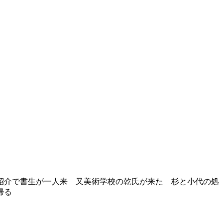
紹介で書生が一人来 又美術学校の乾氏が来た 杉と小代の処
帰る