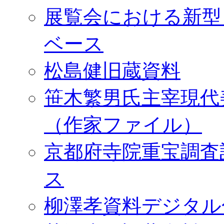
展覧会における新型
ベース
松島健旧蔵資料
笹木繁男氏主宰現代
（作家ファイル）
京都府寺院重宝調査
ス
柳澤孝資料デジタル