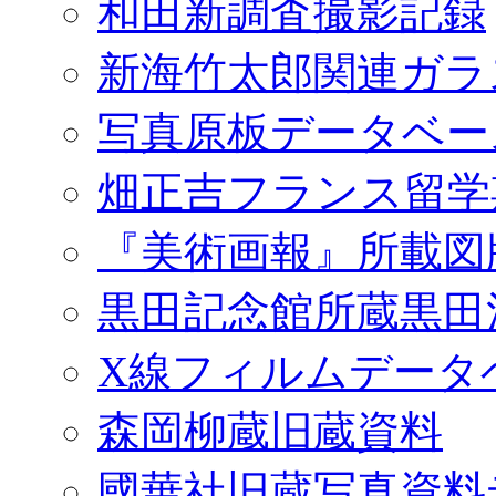
和田新調査撮影記録
新海竹太郎関連ガラ
写真原板データベー
畑正吉フランス留学
『美術画報』所載図
黒田記念館所蔵黒田
X線フィルムデータ
森岡柳蔵旧蔵資料
國華社旧蔵写真資料