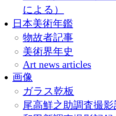
による）
日本美術年鑑
物故者記事
美術界年史
Art news articles
画像
ガラス乾板
尾高鮮之助調査撮影