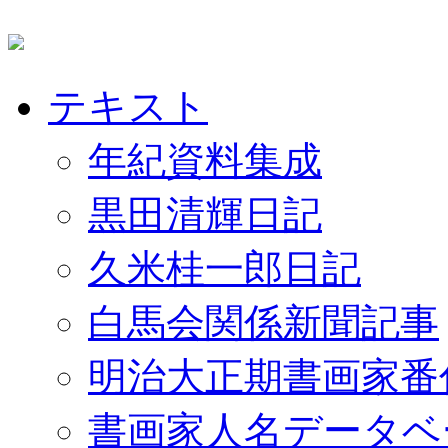
テキスト
年紀資料集成
黒田清輝日記
久米桂一郎日記
白馬会関係新聞記事
明治大正期書画家番
書画家人名データベ