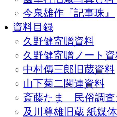
今泉雄作『記事珠』
資料目録
久野健寄贈資料
久野健寄贈ノート資
中村傳三郎旧蔵資料
山下菊二関連資料
斎藤たま 民俗調査
及川尊雄旧蔵 紙媒