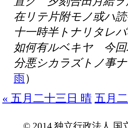
置ク 夕刻合田月給ヲ
在リテ片附モノ或ハ読
十一時半トナリタレバ
如何有ルベキヤ 今回
分悪シカラズトノ事ナ
雨
）
« 五月二十三日 晴
五月二
© 2014 独立行政法人