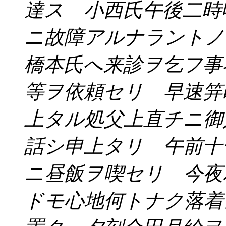
達ス 小西氏午後二時
ニ故障アルナラント
橋本氏へ来診ヲ乞フ事
等ヲ依頼セリ 早速笄
上タル処父上直チニ御
話シ申上タリ 午前十
ニ昼飯ヲ喫セリ 今夜
ドモ心地何トナク落着