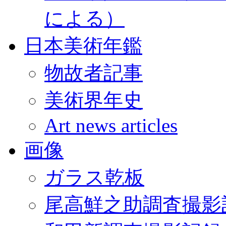
による）
日本美術年鑑
物故者記事
美術界年史
Art news articles
画像
ガラス乾板
尾高鮮之助調査撮影