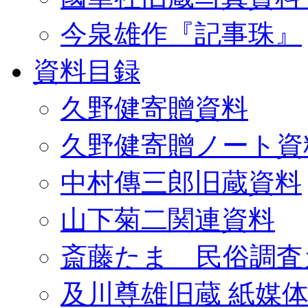
今泉雄作『記事珠』
資料目録
久野健寄贈資料
久野健寄贈ノート資
中村傳三郎旧蔵資料
山下菊二関連資料
斎藤たま 民俗調査
及川尊雄旧蔵 紙媒