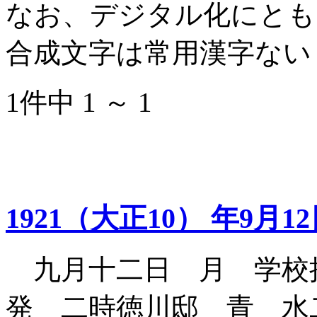
なお、デジタル化にとも
合成文字は常用漢字ない
1件中 1 ～ 1
1921（大正10） 年9月1
九月十二日 月 学校
発 二時徳川邸 青 