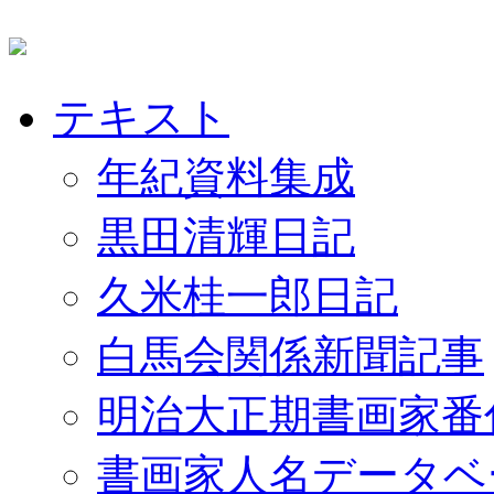
テキスト
年紀資料集成
黒田清輝日記
久米桂一郎日記
白馬会関係新聞記事
明治大正期書画家番
書画家人名データベ