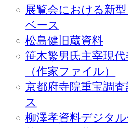
展覧会における新型
ベース
松島健旧蔵資料
笹木繁男氏主宰現代
（作家ファイル）
京都府寺院重宝調査
ス
柳澤孝資料デジタル