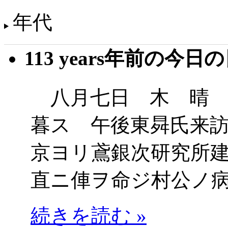
年代
113 years年前の今日
八月七日 木 晴 
暮ス 午後東曻氏来
京ヨリ鳶銀次研究所
直ニ俥ヲ命ジ村公ノ
続きを読む »