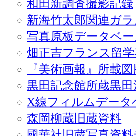
和田新調査撮影記録
新海竹太郎関連ガラ
写真原板データベー
畑正吉フランス留学
『美術画報』所載図
黒田記念館所蔵黒田
X線フィルムデータ
森岡柳蔵旧蔵資料
國華社旧蔵写真資料