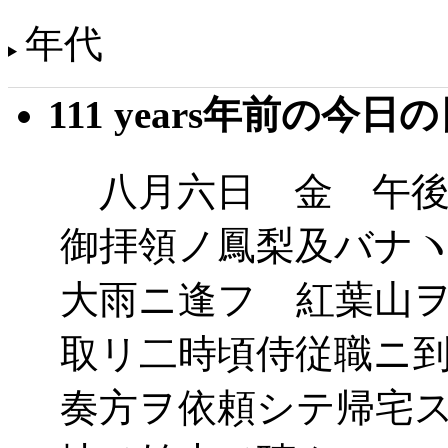
年代
111 years年前の今日
八月六日 金 午後
御拝領ノ鳳梨及バナ
大雨ニ逢フ 紅葉山
取リ二時頃侍従職ニ
奏方ヲ依頼シテ帰宅