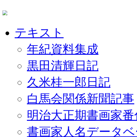
テキスト
年紀資料集成
黒田清輝日記
久米桂一郎日記
白馬会関係新聞記事
明治大正期書画家番
書画家人名データベ