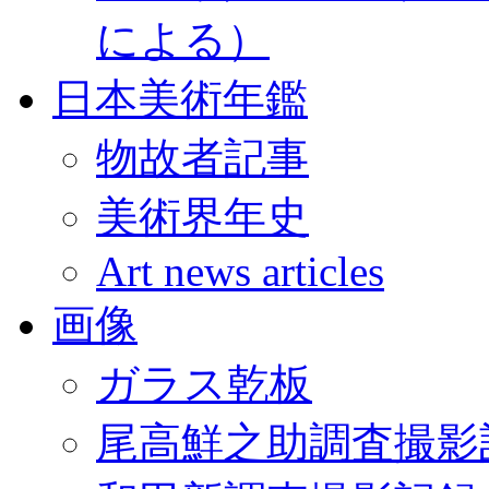
による）
日本美術年鑑
物故者記事
美術界年史
Art news articles
画像
ガラス乾板
尾高鮮之助調査撮影