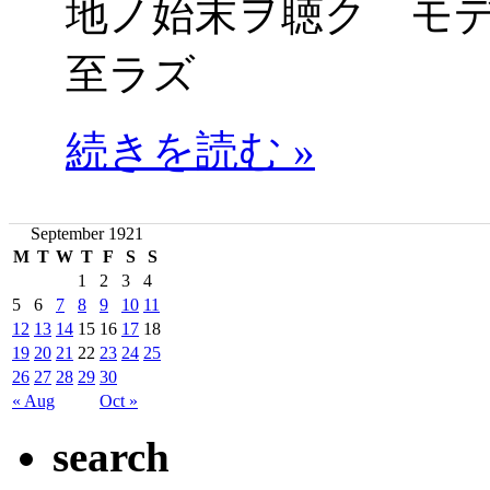
地ノ始末ヲ聴ク モ
至ラズ
続きを読む »
September 1921
M
T
W
T
F
S
S
1
2
3
4
5
6
7
8
9
10
11
12
13
14
15
16
17
18
19
20
21
22
23
24
25
26
27
28
29
30
« Aug
Oct »
search