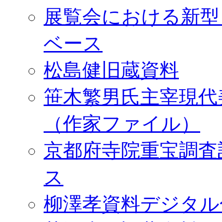
展覧会における新型
ベース
松島健旧蔵資料
笹木繁男氏主宰現代
（作家ファイル）
京都府寺院重宝調査
ス
柳澤孝資料デジタル