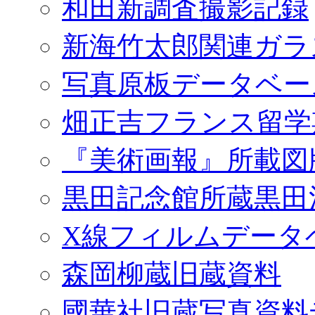
和田新調査撮影記録
新海竹太郎関連ガラ
写真原板データベー
畑正吉フランス留学
『美術画報』所載図
黒田記念館所蔵黒田
X線フィルムデータ
森岡柳蔵旧蔵資料
國華社旧蔵写真資料