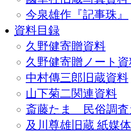
今泉雄作『記事珠』
資料目録
久野健寄贈資料
久野健寄贈ノート資
中村傳三郎旧蔵資料
山下菊二関連資料
斎藤たま 民俗調査
及川尊雄旧蔵 紙媒