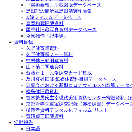
『美術画報』所載図版データベース
黒田記念館所蔵黒田清輝作品集
X線フィルムデータベース
森岡柳蔵旧蔵資料
國華社旧蔵写真資料データベース
今泉雄作『記事珠』
資料目録
久野健寄贈資料
久野健寄贈ノート資料
中村傳三郎旧蔵資料
山下菊二関連資料
斎藤たま 民俗調査カード集成
及川尊雄旧蔵 紙媒体資料目録データベース
展覧会における新型コロナウイルスの影響データ
松島健旧蔵資料
笹木繁男氏主宰現代美術資料センター寄贈資料（
京都府寺院重宝調査記録（赤松調書）データベー
柳澤孝資料デジタル化フィルム_リスト
菅沼貞三旧蔵資料
活動報告
日本語