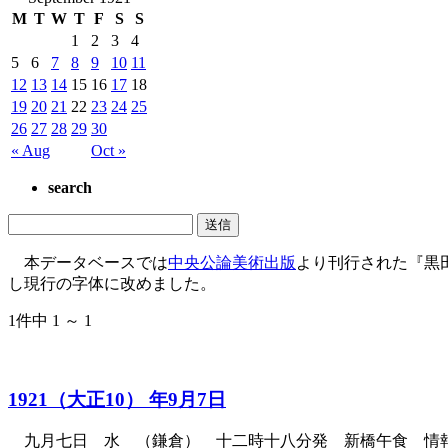
M
T
W
T
F
S
S
1
2
3
4
5
6
7
8
9
10
11
12
13
14
15
16
17
18
19
20
21
22
23
24
25
26
27
28
29
30
« Aug
Oct »
search
本データベースでは
中央公論美術出版
より刊行された『黒
し現行の字体に改めました。
1件中 1 ～ 1
1921（大正10） 年9月7日
九月七日 水 （鎌倉） 十二時十八分発 新橋午食 情報