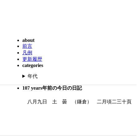
about
前言
凡例
更新履歴
categories
年代
107 years年前の今日の日記
八月九日 土 曇 （鎌倉） 二月頃二三十頁