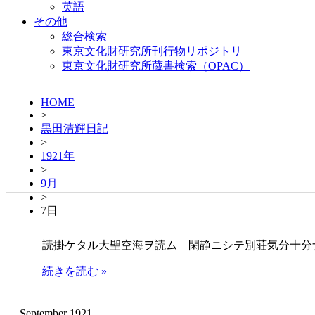
英語
その他
総合検索
東京文化財研究所刊行物リポジトリ
東京文化財研究所蔵書検索（OPAC）
HOME
>
黒田清輝日記
>
1921年
>
9月
>
7日
読掛ケタル大聖空海ヲ読ム 閑静ニシテ別荘気分十分
続きを読む »
September 1921