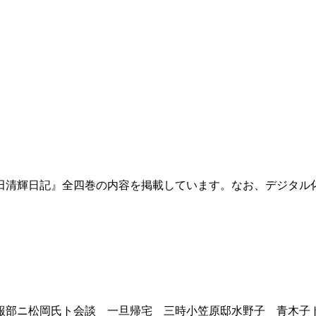
田清輝日記』全四巻の内容を掲載しています。なお、デジタル
部ニ松岡氏ト会談 一旦帰宅 三時小笠原邸水野子 青木子ト