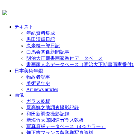
テキスト
年紀資料集成
黒田清輝日記
久米桂一郎日記
白馬会関係新聞記事
明治大正期書画家番付データベース
書画家人名データベース（明治大正期書画家番付
日本美術年鑑
物故者記事
美術界年史
Art news articles
画像
ガラス乾板
尾高鮮之助調査撮影記録
和田新調査撮影記録
新海竹太郎関連ガラス乾板
写真原板データベース（4×5カラー）
畑正吉フランス留学期写真資料