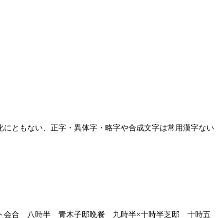
化にともない、正字・異体字・略字や合成文字は常用漢字ない
会合 八時半 青木子邸晩餐 九時半×十時半芝邸 十時五