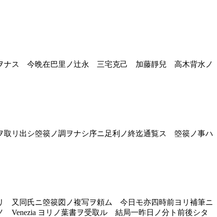
ヲナス 今晩在巴里ノ辻永 三宅克己 加藤靜兒 高木背水ノ
ヲ取リ出シ箜篌ノ調ヲナシ序ニ足利ノ終迄通覧ス 箜篌ノ事ハ
リ 又同氏ニ箜篌図ノ複写ヲ頼ム 今日モ亦四時前ヨリ補筆ニ
enezia ヨリノ葉書ヲ受取ル 結局一昨日ノ分ト前後シタ