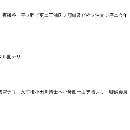
 夜磯谷一平ヲ呼ビ更ニ三浦氏ノ額縁及ビ枠ヲ注文シ序ニ今年
タル図ナリ
残雪ナリ 又午後小田川博士ヘ小舟図一面ヲ贈レリ 聊娯会展