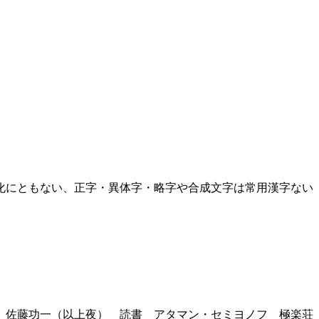
化にともない、正字・異体字・略字や合成文字は常用漢字ない
 佐藤功一（以上夜） 読書 アタマン・セミヨノフ 極楽荘