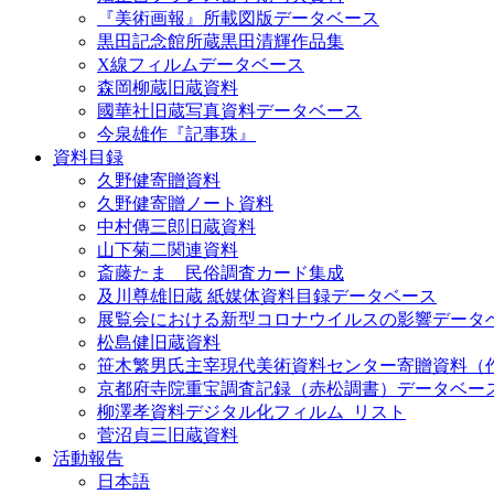
『美術画報』所載図版データベース
黒田記念館所蔵黒田清輝作品集
X線フィルムデータベース
森岡柳蔵旧蔵資料
國華社旧蔵写真資料データベース
今泉雄作『記事珠』
資料目録
久野健寄贈資料
久野健寄贈ノート資料
中村傳三郎旧蔵資料
山下菊二関連資料
斎藤たま 民俗調査カード集成
及川尊雄旧蔵 紙媒体資料目録データベース
展覧会における新型コロナウイルスの影響データ
松島健旧蔵資料
笹木繁男氏主宰現代美術資料センター寄贈資料（
京都府寺院重宝調査記録（赤松調書）データベー
柳澤孝資料デジタル化フィルム_リスト
菅沼貞三旧蔵資料
活動報告
日本語