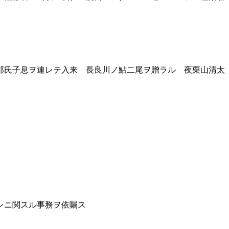
郎氏子息ヲ連レテ入来 長良川ノ鮎二尾ヲ贈ラル 夜栗山清太
レニ関スル事務ヲ依嘱ス