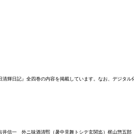
田清輝日記』全四巻の内容を掲載しています。なお、デジタル
井信一 外ニ味酒清煕（暑中見舞トシテ玄関迄）梶山惣五郎