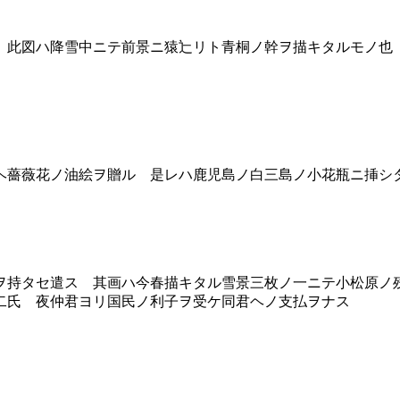
此図ハ降雪中ニテ前景ニ猿辷リト青桐ノ幹ヲ描キタルモノ也
薔薇花ノ油絵ヲ贈ル 是レハ鹿児島ノ白三島ノ小花瓶ニ挿シ
持タセ遣ス 其画ハ今春描キタル雪景三枚ノ一ニテ小松原ノ
二氏 夜仲君ヨリ国民ノ利子ヲ受ケ同君ヘノ支払ヲナス