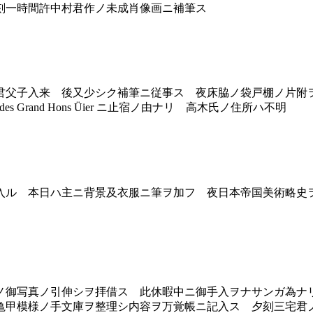
刻一時間許中村君作ノ未成肖像画ニ補筆ス
父子入来 後又少シク補筆ニ従事ス 夜床脇ノ袋戸棚ノ片附
Grand Hons Üier ニ止宿ノ由ナリ 高木氏ノ住所ハ不明
ル 本日ハ主ニ背景及衣服ニ筆ヲ加フ 夜日本帝国美術略史
御写真ノ引伸シヲ拝借ス 此休暇中ニ御手入ヲナサンガ為ナ
模様ノ手文庫ヲ整理シ内容ヲ万覚帳ニ記入ス 夕刻三宅君ノ V