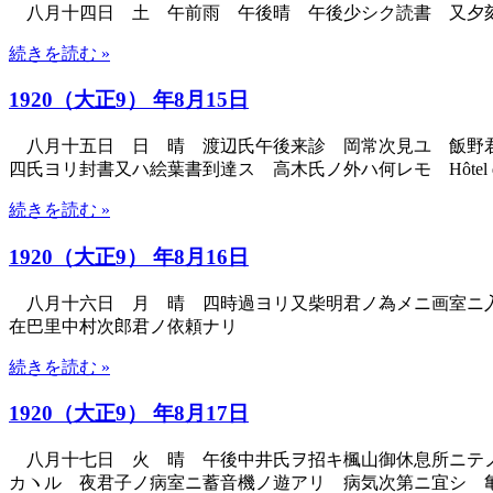
八月十四日 土 午前雨 午後晴 午後少シク読書 又夕
続きを読む »
1920（大正9） 年8月15日
八月十五日 日 晴 渡辺氏午後来診 岡常次見ユ 飯野君
四氏ヨリ封書又ハ絵葉書到達ス 高木氏ノ外ハ何レモ Hôtel des 
続きを読む »
1920（大正9） 年8月16日
八月十六日 月 晴 四時過ヨリ又柴明君ノ為メニ画室ニ入
在巴里中村次郎君ノ依頼ナリ
続きを読む »
1920（大正9） 年8月17日
八月十七日 火 晴 午後中井氏ヲ招キ楓山御休息所ニテノ
カヽル 夜君子ノ病室ニ蓄音機ノ遊アリ 病気次第ニ宜シ 亀甲