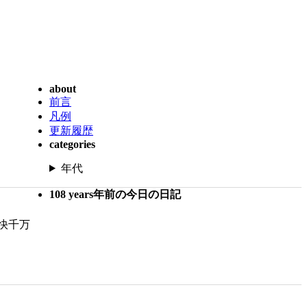
about
前言
凡例
更新履歴
categories
年代
108 years年前の今日の日記
快千万