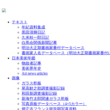
テキスト
年紀資料集成
黒田清輝日記
久米桂一郎日記
白馬会関係新聞記事
明治大正期書画家番付データベース
書画家人名データベース（明治大正期書画家番付
日本美術年鑑
物故者記事
美術界年史
Art news articles
画像
ガラス乾板
尾高鮮之助調査撮影記録
和田新調査撮影記録
新海竹太郎関連ガラス乾板
写真原板データベース（4×5カラー）
畑正吉フランス留学期写真資料