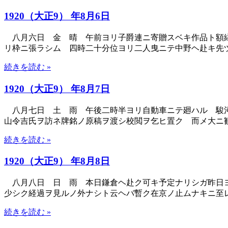
1920（大正9） 年8月6日
八月六日 金 晴 午前ヨリ子爵連ニ寄贈スベキ作品ト額縁
リ枠ニ張ラシム 四時二十分位ヨリ二人曳ニテ中野ヘ赴キ先
続きを読む »
1920（大正9） 年8月7日
八月七日 土 雨 午後二時半ヨリ自動車ニテ廻ハル 駿河
山令吉氏ヲ訪ネ牌銘ノ原稿ヲ渡シ校閲ヲ乞ヒ置ク 而メ大ニ
続きを読む »
1920（大正9） 年8月8日
八月八日 日 雨 本日鎌倉ヘ赴ク可キ予定ナリシガ昨日
少シク経過ヲ見ルノ外ナシト云ヘバ暫ク在京ノ止ムナキニ至
続きを読む »