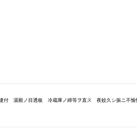
建付 湯殿ノ目透板 冷蔵庫ノ締等ヲ直ス 夜蚊久シ振ニ不愉