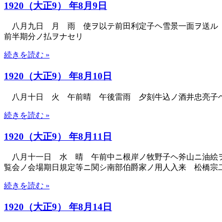
1920（大正9） 年8月9日
八月九日 月 雨 使ヲ以テ前田利定子ヘ雪景一面ヲ送ル 
前半期分ノ払ヲナセリ
続きを読む »
1920（大正9） 年8月10日
八月十日 火 午前晴 午後雷雨 夕刻牛込ノ酒井忠亮子ヘ
続きを読む »
1920（大正9） 年8月11日
八月十一日 水 晴 午前中ニ根岸ノ牧野子ヘ斧山ニ油絵ヲ
覧会ノ会場期日規定等ニ関シ南部伯爵家ノ用人入来 松橋宗
続きを読む »
1920（大正9） 年8月14日