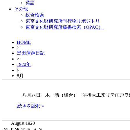
英語
その他
総合検索
東京文化財研究所刊行物リポジトリ
東京文化財研究所蔵書検索（OPAC）
HOME
>
黒田清輝日記
>
1920年
>
8月
八月八日 木 晴（鎌倉） 午後大工来リテ雨戸ヲ
続きを読む »
August 1920
M
T
W
T
F
S
S