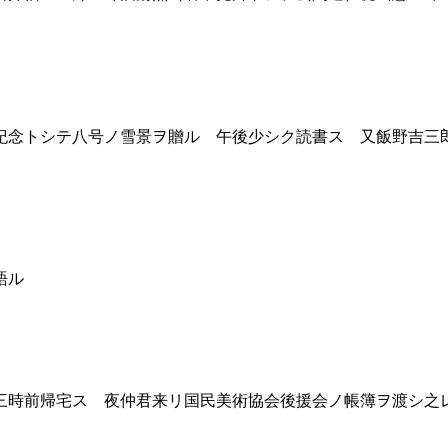
念トシテ八号ノ雪景ヲ贈ル 午後少シク読書ス 又飯野吉三
語ル
時前帰宅ス 夜仲君来リ国民美術協会後援会ノ帳簿ヲ渡シ之