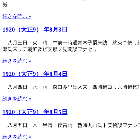
厳
続きを読む »
1920（大正9） 年8月3日
八月三日 火 晴 午前十時過青木子爵来訪 約束ニ依リ紀
郎氏来リテ朝鮮及ビ支那ノ見聞談ヲナセリ
続きを読む »
1920（大正9） 年8月4日
八月四日 水 雨 森口多里氏入来 四時過ヨリ六時過迄
続きを読む »
1920（大正9） 年8月5日
八月五日 木 半晴 夜雷雨 暫時丸山氏ト美術談ヲナシ三
続きを読む »