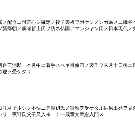
ノ配合ニ付苦心シ確定ノ後チ裏板ヲ附ケシメンガ為メニ磯谷
ヅ新帰朝ノ廣瀬哲士氏ヲ訪ネ仏国アマンジヤン氏ノ日本現代ノ
台三浦邸 本月中ニ着手スベキ肖像画ノ製作ヲ来月十日後ニ
歓迎ヲ受ケタリ
ヨリ君子少シク不快ニテ渡辺氏ノ診察ヲ受ケタル結果出発ヲ見
レリ 夜野氏父子又入来 十一歳童文武愈入門ス