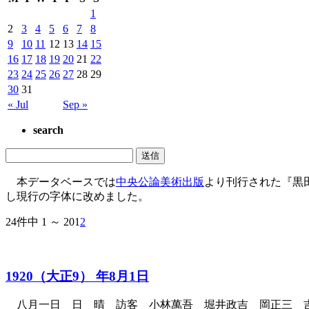
1
2
3
4
5
6
7
8
9
10
11
12
13
14
15
16
17
18
19
20
21
22
23
24
25
26
27
28
29
30
31
« Jul
Sep »
search
本データベースでは
中央公論美術出版
より刊行された『黒
し現行の字体に改めました。
24件中 1 ～ 20
1
2
1920（大正9） 年8月1日
八月一日 日 晴 訪客 小林萬吾 堀井政吉 岡正三 吉