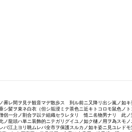
ノ霽レ間ヲ見テ観音マデ散歩ス 到ル前ニ又降リ出シ嵐ノ如キ
垂シ髪ヲ束ネ白衣（但シ垢浸ミテ茶色ニ近キトコロモ鼠色ノト
僧侶一分ノ割合ヲ以テ組織セラレタリ 慥ニ名物男ナリ 此ノ
此ノ龍頭ハ単ニ装飾的ニテガリグイユノ如ク樋ノ用ヲ為スモノ
レバ江上ヨリ眺ムレバ全市ヲ保護スルカノ如キ姿ニ見ユレドモ