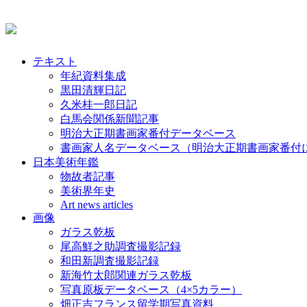
テキスト
年紀資料集成
黒田清輝日記
久米桂一郎日記
白馬会関係新聞記事
明治大正期書画家番付データベース
書画家人名データベース（明治大正期書画家番付
日本美術年鑑
物故者記事
美術界年史
Art news articles
画像
ガラス乾板
尾高鮮之助調査撮影記録
和田新調査撮影記録
新海竹太郎関連ガラス乾板
写真原板データベース（4×5カラー）
畑正吉フランス留学期写真資料