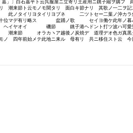
「嘉」〕白石嘉平ト云呉服屋ニ立寄リ土産用ニ銚子縮ヲ購フ 
ノナリ 潮来節ト云モノモ聞タリ 面白キ節ナリ 其歌ノ
ヨタイリヨブネ 二ツトセー二葉ノ沖カラ外
位マデ有リ略ス 盆踊ノ歌 セイヨ働
 ヘイヤオイ 磯節 銚子港ヘドント打ツ波ハ可愛
 潮来節 オラカヽア越後ノ炭焼デ 道理デオ色ガ真
モノ 四年前始メテ此地ニ来ル 母有リ 共ニ移住スト云 今