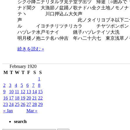
シク小降ニナリタルヲ見テ堂ヲ出ヅ 帰途〔○囲みで
ナド聞ク 大漁節ノ盆踊ノ歌ナドハ全ク土地ノモ
テヽ 川口押込ム大矢声 此ノタイリ
声 此ノタイリヨブネ以下二十
ル イヨチチリツチリカラ チヤツポンポン
ハヅレテ水戸モナイ 銚子ハヅレテイソ大洗
明月楼ノ抱ニテ名ハ仲吉 年ハ二十六七 東京浅草ノ
続きを読む »
February 1920
M
T
W
T
F
S
S
1
2
3
4
5
6
7
8
9
10
11
12
13
14
15
16
17
18
19
20
21
22
23
24
25
26
27
28
29
« Jan
Mar »
search