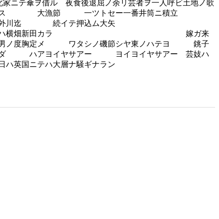
此家ニテ傘ヲ借ル 夜食後退屈ノ余リ芸者ヲ一人呼ビ土地ノ歌
一二ヲ記ス 大漁節 一ツトセー一番井筒ニ積立
川迄 続イテ押込ム大矢
ケ此年ノ暮ハ横畑新田カラ 嫁ガ来
男ノ度胸定メ ワタシノ磯節シヤ東ノハテヨ 銚子
黒ダ ハアヨイヤサアー ヨイヨイヤサアー 芸妓ハ
日ハ英国ニテハ大層ナ騒ギナラン