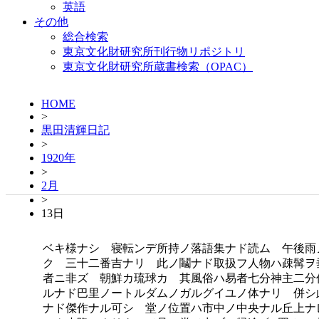
英語
その他
総合検索
東京文化財研究所刊行物リポジトリ
東京文化財研究所蔵書検索（OPAC）
HOME
>
黒田清輝日記
>
1920年
>
2月
>
13日
ベキ様ナシ 寝転ンデ所持ノ落語集ナド読ム 午後雨
ク 三十二番吉ナリ 此ノ鬮ナド取扱フ人物ハ疎髯ヲ
者ニ非ズ 朝鮮カ琉球カ 其風俗ハ易者七分神主二分
ルナド巴里ノートルダムノガルグイユノ体ナリ 併シ
ナド傑作ナル可シ 堂ノ位置ハ市中ノ中央ナル丘上ナ