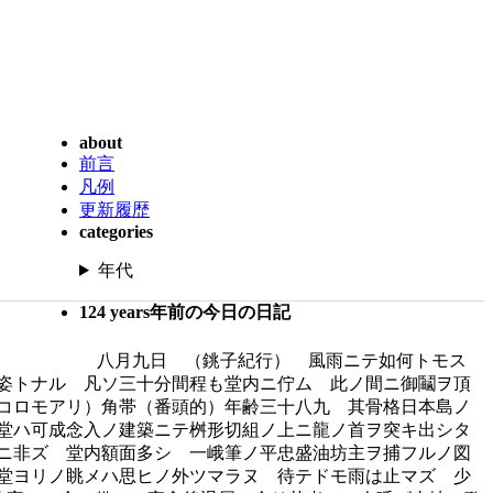
about
前言
凡例
更新履歴
categories
年代
124 years年前の今日の日記
八月九日 （銚子紀行） 風雨ニテ如何トモス
姿トナル 凡ソ三十分間程も堂内ニ佇ム 此ノ間ニ御鬮ヲ頂
コロモアリ）角帯（番頭的）年齢三十八九 其骨格日本島ノ
堂ハ可成念入ノ建築ニテ桝形切組ノ上ニ龍ノ首ヲ突キ出シタ
ニ非ズ 堂内額面多シ 一峨筆ノ平忠盛油坊主ヲ捕フルノ図
堂ヨリノ眺メハ思ヒノ外ツマラヌ 待テドモ雨は止マズ 少