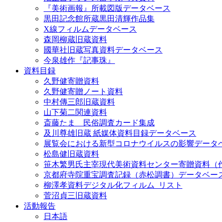
『美術画報』所載図版データベース
黒田記念館所蔵黒田清輝作品集
X線フィルムデータベース
森岡柳蔵旧蔵資料
國華社旧蔵写真資料データベース
今泉雄作『記事珠』
資料目録
久野健寄贈資料
久野健寄贈ノート資料
中村傳三郎旧蔵資料
山下菊二関連資料
斎藤たま 民俗調査カード集成
及川尊雄旧蔵 紙媒体資料目録データベース
展覧会における新型コロナウイルスの影響データ
松島健旧蔵資料
笹木繁男氏主宰現代美術資料センター寄贈資料（
京都府寺院重宝調査記録（赤松調書）データベー
柳澤孝資料デジタル化フィルム_リスト
菅沼貞三旧蔵資料
活動報告
日本語