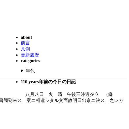
about
前言
凡例
更新履歴
categories
年代
110 years年前の今日の日記
八月八日 火 晴 午後三時過夕立 （鎌
書簡到来ス 案ニ相違シタル文面故明日出京ニ決ス 之レガ