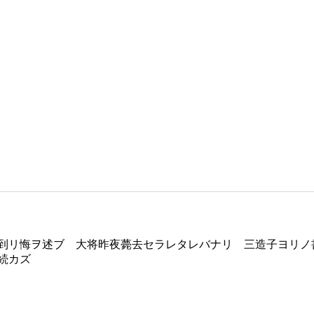
到リ悔ヲ述ブ 大将昨夜薨去セラレタレバナリ 三造子ヨリノ
続カズ