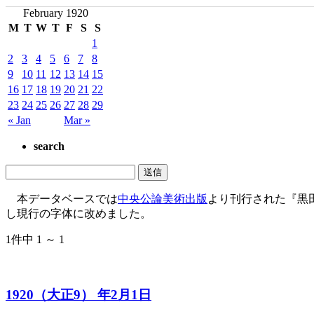
February 1920
M
T
W
T
F
S
S
1
2
3
4
5
6
7
8
9
10
11
12
13
14
15
16
17
18
19
20
21
22
23
24
25
26
27
28
29
« Jan
Mar »
search
本データベースでは
中央公論美術出版
より刊行された『黒
し現行の字体に改めました。
1件中 1 ～ 1
1920（大正9） 年2月1日