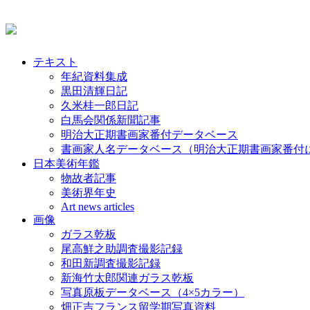
テキスト
年紀資料集成
黒田清輝日記
久米桂一郎日記
白馬会関係新聞記事
明治大正期書画家番付データベース
書画家人名データベース（明治大正期書画家番付
日本美術年鑑
物故者記事
美術界年史
Art news articles
画像
ガラス乾板
尾高鮮之助調査撮影記録
和田新調査撮影記録
新海竹太郎関連ガラス乾板
写真原板データベース（4×5カラー）
畑正吉フランス留学期写真資料