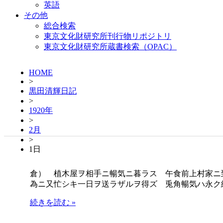
英語
その他
総合検索
東京文化財研究所刊行物リポジトリ
東京文化財研究所蔵書検索（OPAC）
HOME
>
黒田清輝日記
>
1920年
>
2月
>
1日
倉） 植木屋ヲ相手ニ暢気ニ暮ラス 午食前上村家ニ
為ニ又忙シキ一日ヲ送ラザルヲ得ズ 兎角暢気ハ永ク
続きを読む »