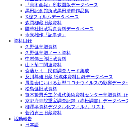
『美術画報』所載図版データベース
黒田記念館所蔵黒田清輝作品集
X線フィルムデータベース
森岡柳蔵旧蔵資料
國華社旧蔵写真資料データベース
今泉雄作『記事珠』
資料目録
久野健寄贈資料
久野健寄贈ノート資料
中村傳三郎旧蔵資料
山下菊二関連資料
斎藤たま 民俗調査カード集成
及川尊雄旧蔵 紙媒体資料目録データベース
展覧会における新型コロナウイルスの影響データ
松島健旧蔵資料
笹木繁男氏主宰現代美術資料センター寄贈資料（
京都府寺院重宝調査記録（赤松調書）データベー
柳澤孝資料デジタル化フィルム_リスト
菅沼貞三旧蔵資料
活動報告
日本語