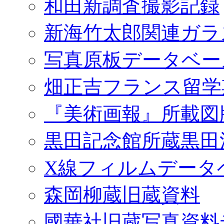
和田新調査撮影記録
新海竹太郎関連ガラ
写真原板データベー
畑正吉フランス留学
『美術画報』所載図
黒田記念館所蔵黒田
X線フィルムデータ
森岡柳蔵旧蔵資料
國華社旧蔵写真資料