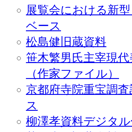
展覧会における新型
ベース
松島健旧蔵資料
笹木繁男氏主宰現代
（作家ファイル）
京都府寺院重宝調査
ス
柳澤孝資料デジタル