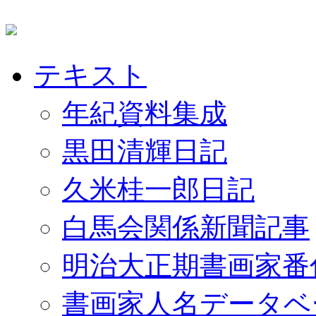
テキスト
年紀資料集成
黒田清輝日記
久米桂一郎日記
白馬会関係新聞記事
明治大正期書画家番
書画家人名データベ