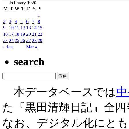
February 1920
M
T
W
T
F
S
S
1
2
3
4
5
6
7
8
9
10
11
12
13
14
15
16
17
18
19
20
21
22
23
24
25
26
27
28
29
« Jan
Mar »
search
本データベースでは
中
た『黒田清輝日記』全四
なお、デジタル化にとも