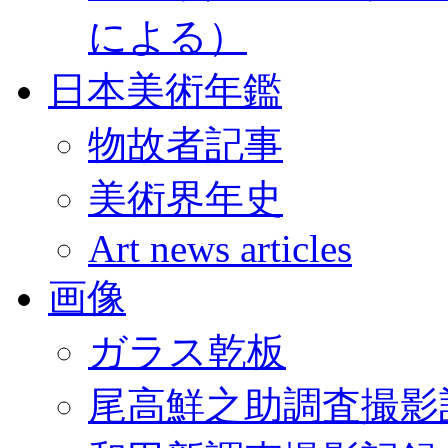
による）
日本美術年鑑
物故者記事
美術界年史
Art news articles
画像
ガラス乾板
尾高鮮之助調査撮影