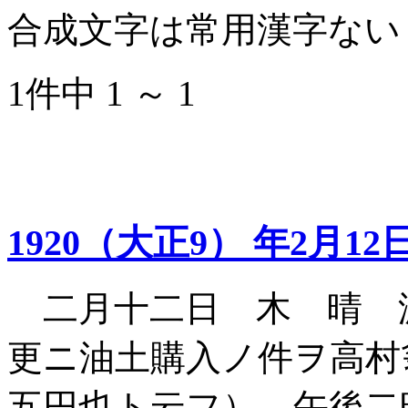
合成文字は常用漢字ない
1件中 1 ～ 1
1920（大正9） 年2月12
二月十二日 木 晴 
更ニ油土購入ノ件ヲ高村
五円也ト云フ） 午後二