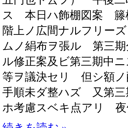
ス 本日ハ飾棚図案 
階上ノ広間ナルフリーズ
ムノ絹布ヲ張ル 第三期
ル修正案及ビ第三期中ニ
等ヲ議決セリ 但シ額ノ
手順未ダ整ハズ 又第三
ホ考慮スベキ点アリ 夜
続きを読む »