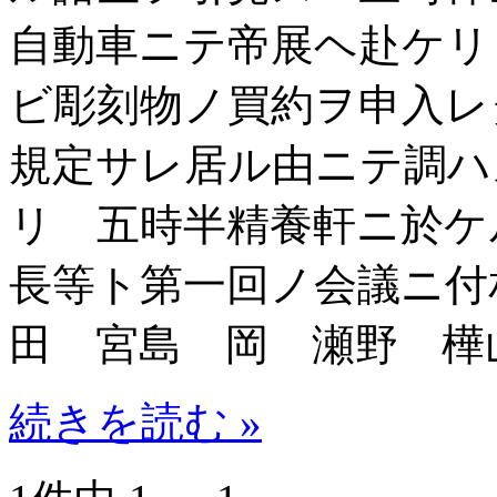
自動車ニテ帝展ヘ赴ケリ
ビ彫刻物ノ買約ヲ申入レ
規定サレ居ル由ニテ調ハ
リ 五時半精養軒ニ於ケ
長等ト第一回ノ会議ニ付
田 宮島 岡 瀬野 樺
続きを読む »