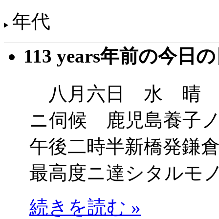
年代
113 years年前の今日
八月六日 水 晴 
ニ伺候 鹿児島養子
午後二時半新橋発鎌
最高度ニ達シタルモ
続きを読む »