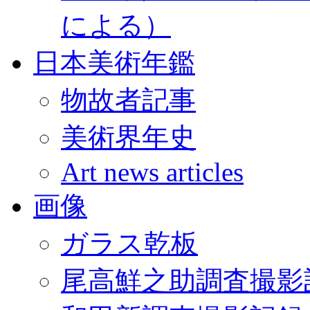
による）
日本美術年鑑
物故者記事
美術界年史
Art news articles
画像
ガラス乾板
尾高鮮之助調査撮影