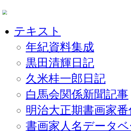
テキスト
年紀資料集成
黒田清輝日記
久米桂一郎日記
白馬会関係新聞記事
明治大正期書画家番
書画家人名データベ