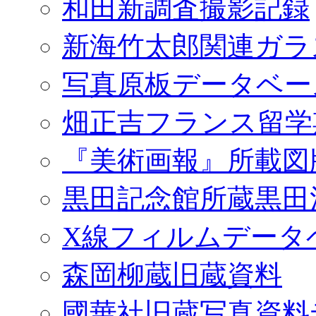
和田新調査撮影記録
新海竹太郎関連ガラ
写真原板データベー
畑正吉フランス留学
『美術画報』所載図
黒田記念館所蔵黒田
X線フィルムデータ
森岡柳蔵旧蔵資料
國華社旧蔵写真資料