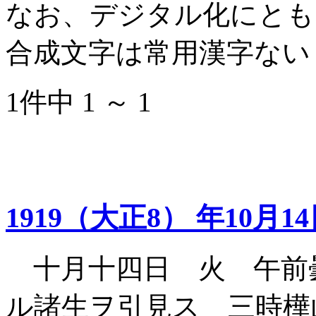
なお、デジタル化にとも
合成文字は常用漢字ない
1件中 1 ～ 1
1919（大正8） 年10月1
十月十四日 火 午前
ル諸生ヲ引見ス 三時樺