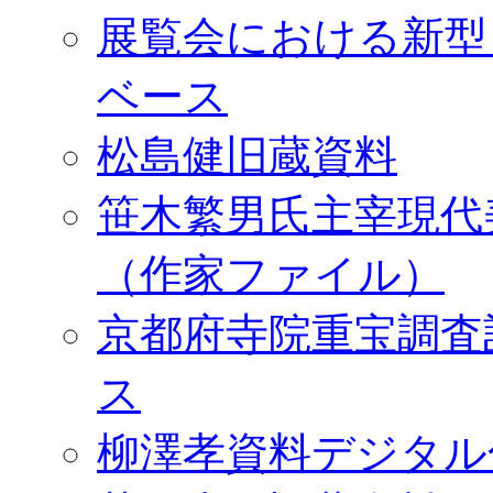
展覧会における新型
ベース
松島健旧蔵資料
笹木繁男氏主宰現代
（作家ファイル）
京都府寺院重宝調査
ス
柳澤孝資料デジタル