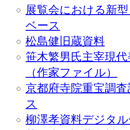
展覧会における新型
ベース
松島健旧蔵資料
笹木繁男氏主宰現代
（作家ファイル）
京都府寺院重宝調査
ス
柳澤孝資料デジタル