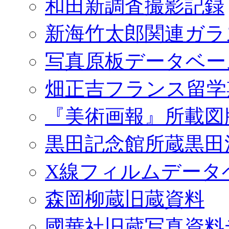
和田新調査撮影記録
新海竹太郎関連ガラ
写真原板データベー
畑正吉フランス留学
『美術画報』所載図
黒田記念館所蔵黒田
X線フィルムデータ
森岡柳蔵旧蔵資料
國華社旧蔵写真資料