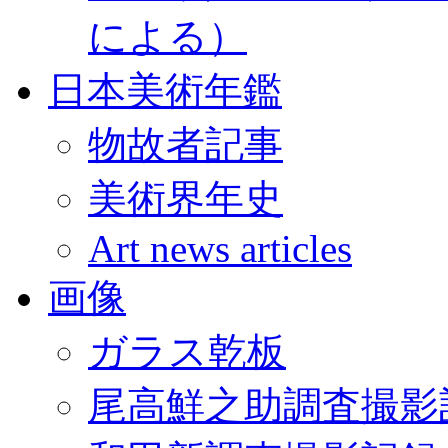
による）
日本美術年鑑
物故者記事
美術界年史
Art news articles
画像
ガラス乾板
尾高鮮之助調査撮影