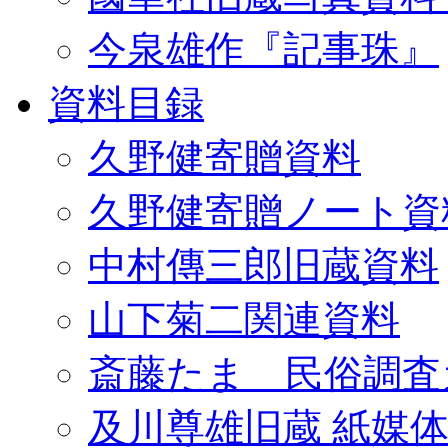
今泉雄作『記事珠』
資料目録
久野健寄贈資料
久野健寄贈ノート資
中村傳三郎旧蔵資料
山下菊二関連資料
斎藤たま 民俗調査
及川尊雄旧蔵 紙媒