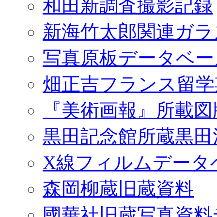
和田新調査撮影記録
新海竹太郎関連ガラ
写真原板データベー
畑正吉フランス留学
『美術画報』所載図
黒田記念館所蔵黒田
X線フィルムデータ
森岡柳蔵旧蔵資料
國華社旧蔵写真資料