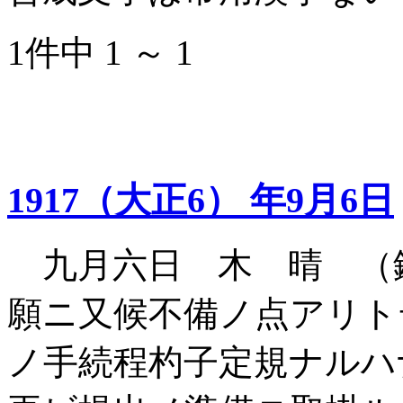
1件中 1 ～ 1
1917（大正6） 年9月6日
九月六日 木 晴 （
願ニ又候不備ノ点アリト
ノ手続程杓子定規ナルハ