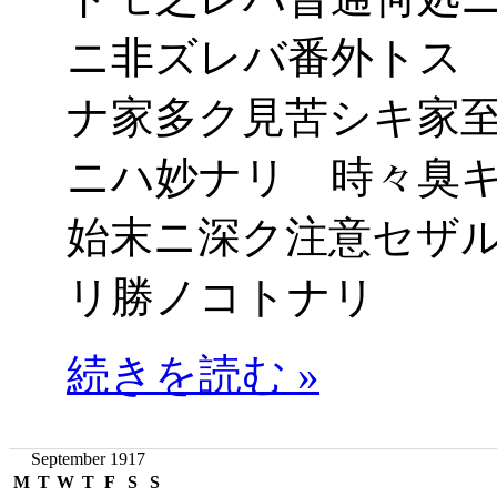
ニ非ズレバ番外トス
ナ家多ク見苦シキ家
ニハ妙ナリ 時々臭
始末ニ深ク注意セザ
リ勝ノコトナリ
続きを読む »
September 1917
M
T
W
T
F
S
S