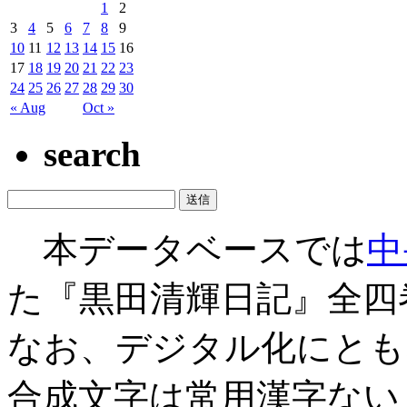
1
2
3
4
5
6
7
8
9
10
11
12
13
14
15
16
17
18
19
20
21
22
23
24
25
26
27
28
29
30
« Aug
Oct »
search
本データベースでは
中
た『黒田清輝日記』全四
なお、デジタル化にとも
合成文字は常用漢字ない