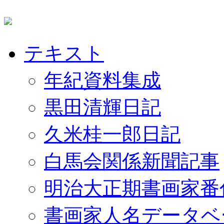
テキスト
年紀資料集成
黒田清輝日記
久米桂一郎日記
白馬会関係新聞記事
明治大正期書画家番
書画家人名データベ