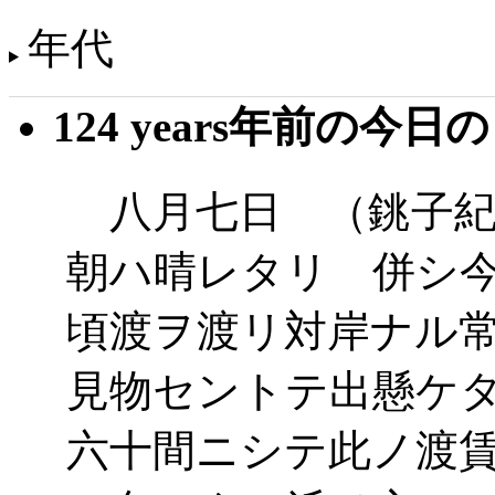
年代
124 years年前の今日
八月七日 （銚子紀
朝ハ晴レタリ 併シ
頃渡ヲ渡リ対岸ナル
見物セントテ出懸ケ
六十間ニシテ此ノ渡