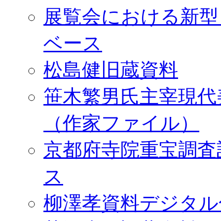
展覧会における新型
ベース
松島健旧蔵資料
笹木繁男氏主宰現代
（作家ファイル）
京都府寺院重宝調査
ス
柳澤孝資料デジタル