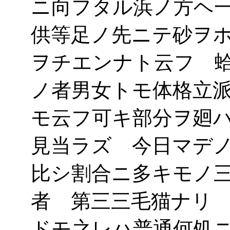
ニ向フタル浜ノ方ヘ
供等足ノ先ニテ砂ヲ
ヲチエンナト云フ 
ノ者男女トモ体格立
モ云フ可キ部分ヲ廻
見当ラズ 今日マデ
比シ割合ニ多キモノ
者 第三三毛猫ナリ
ドモ之レハ普通何処