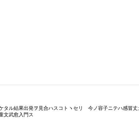
ケタル結果出発ヲ見合ハスコトヽセリ 今ノ容子ニテハ感冒丈
童文武愈入門ス