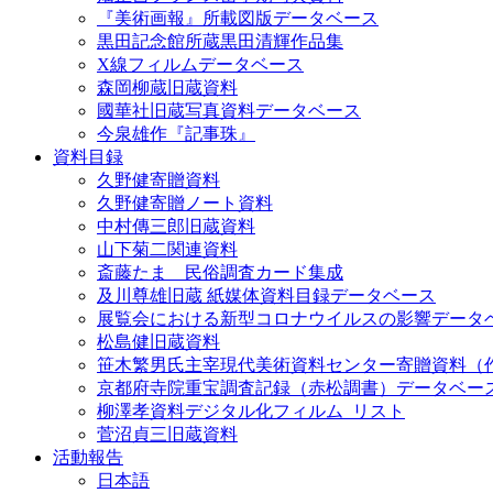
『美術画報』所載図版データベース
黒田記念館所蔵黒田清輝作品集
X線フィルムデータベース
森岡柳蔵旧蔵資料
國華社旧蔵写真資料データベース
今泉雄作『記事珠』
資料目録
久野健寄贈資料
久野健寄贈ノート資料
中村傳三郎旧蔵資料
山下菊二関連資料
斎藤たま 民俗調査カード集成
及川尊雄旧蔵 紙媒体資料目録データベース
展覧会における新型コロナウイルスの影響データ
松島健旧蔵資料
笹木繁男氏主宰現代美術資料センター寄贈資料（
京都府寺院重宝調査記録（赤松調書）データベー
柳澤孝資料デジタル化フィルム_リスト
菅沼貞三旧蔵資料
活動報告
日本語