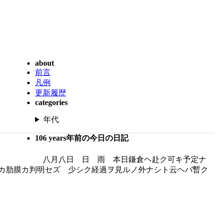
about
前言
凡例
更新履歴
categories
年代
106 years年前の今日の日記
八月八日 日 雨 本日鎌倉ヘ赴ク可キ予定ナ
カ肋膜カ判明セズ 少シク経過ヲ見ルノ外ナシト云ヘバ暫ク