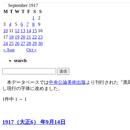
September 1917
M
T
W
T
F
S
S
1
2
3
4
5
6
7
8
9
10
11
12
13
14
15
16
17
18
19
20
21
22
23
24
25
26
27
28
29
30
« Aug
Oct »
search
本データベースでは
中央公論美術出版
より刊行された『黒
し現行の字体に改めました。
1件中 1 ～ 1
1917（大正6） 年9月14日