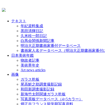
テキスト
年紀資料集成
黒田清輝日記
久米桂一郎日記
白馬会関係新聞記事
明治大正期書画家番付データベース
書画家人名データベース（明治大正期書画家番付
日本美術年鑑
物故者記事
美術界年史
Art news articles
画像
ガラス乾板
尾高鮮之助調査撮影記録
和田新調査撮影記録
新海竹太郎関連ガラス乾板
写真原板データベース（4×5カラー）
畑正吉フランス留学期写真資料