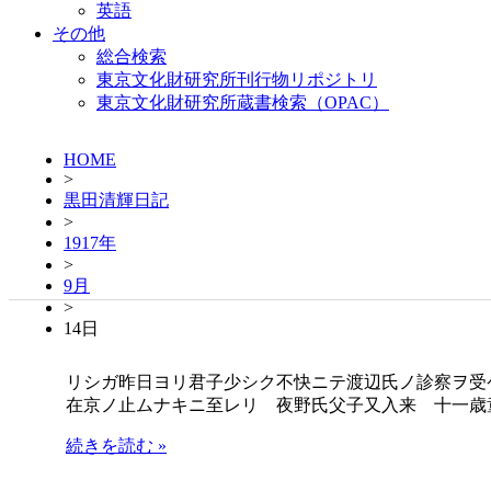
英語
その他
総合検索
東京文化財研究所刊行物リポジトリ
東京文化財研究所蔵書検索（OPAC）
HOME
>
黒田清輝日記
>
1917年
>
9月
>
14日
リシガ昨日ヨリ君子少シク不快ニテ渡辺氏ノ診察ヲ受
在京ノ止ムナキニ至レリ 夜野氏父子又入来 十一歳
続きを読む »