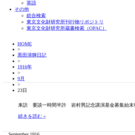
英語
その他
総合検索
東京文化財研究所刊行物リポジトリ
東京文化財研究所蔵書検索（OPAC）
HOME
>
黒田清輝日記
>
1916年
>
9月
>
23日
来訪 要談一時間半許 岩村男記念講演基金募集始末
続きを読む »
September 1916