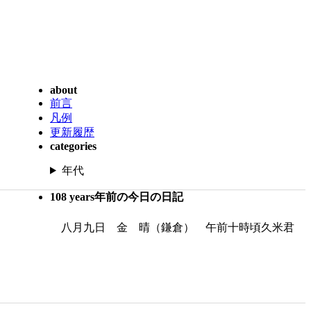
about
前言
凡例
更新履歴
categories
年代
108 years年前の今日の日記
八月九日 金 晴（鎌倉） 午前十時頃久米君