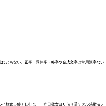
化にともない、正字・異体字・略字や合成文字は常用漢字ない
ルハ故意カ妙ナ仕打也 一昨日敬女ヨリ借リ受ケタル焼酎漬ノ