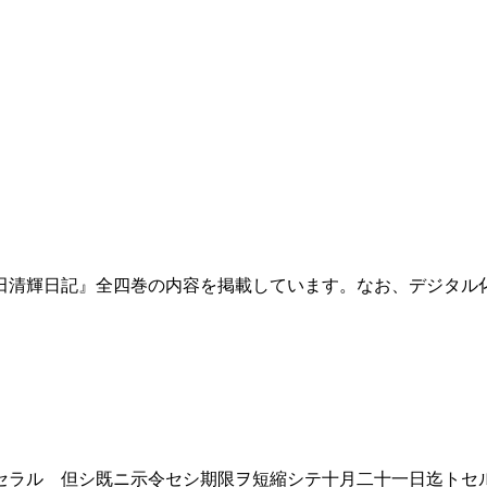
田清輝日記』全四巻の内容を掲載しています。なお、デジタル
ラル 但シ既ニ示令セシ期限ヲ短縮シテ十月二十一日迄トセ