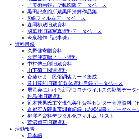
『美術画報』所載図版データベース
黒田記念館所蔵黒田清輝作品集
X線フィルムデータベース
森岡柳蔵旧蔵資料
國華社旧蔵写真資料データベース
今泉雄作『記事珠』
資料目録
久野健寄贈資料
久野健寄贈ノート資料
中村傳三郎旧蔵資料
山下菊二関連資料
斎藤たま 民俗調査カード集成
及川尊雄旧蔵 紙媒体資料目録データベース
展覧会における新型コロナウイルスの影響データ
松島健旧蔵資料
笹木繁男氏主宰現代美術資料センター寄贈資料（
京都府寺院重宝調査記録（赤松調書）データベー
柳澤孝資料デジタル化フィルム_リスト
菅沼貞三旧蔵資料
活動報告
日本語