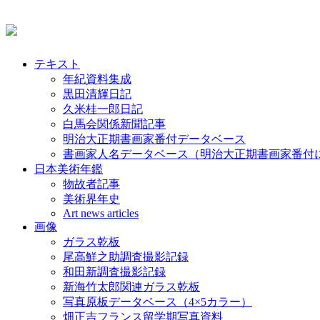
テキスト
年紀資料集成
黒田清輝日記
久米桂一郎日記
白馬会関係新聞記事
明治大正期書画家番付データベース
書画家人名データベース（明治大正期書画家番付
日本美術年鑑
物故者記事
美術界年史
Art news articles
画像
ガラス乾板
尾高鮮之助調査撮影記録
和田新調査撮影記録
新海竹太郎関連ガラス乾板
写真原板データベース（4×5カラー）
畑正吉フランス留学期写真資料