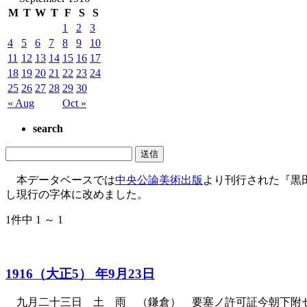
M
T
W
T
F
S
S
1
2
3
4
5
6
7
8
9
10
11
12
13
14
15
16
17
18
19
20
21
22
23
24
25
26
27
28
29
30
« Aug
Oct »
search
本データベースでは
中央公論美術出版
より刊行された『黒
し現行の字体に改めました。
1件中 1 ～ 1
1916（大正5） 年9月23日
九月二十三日 土 雨 （鎌倉） 要塞ノ許可証今朝下附セ