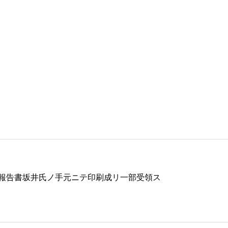
報告書坂井氏ノ手元ニテ印刷成リ一部受領ス