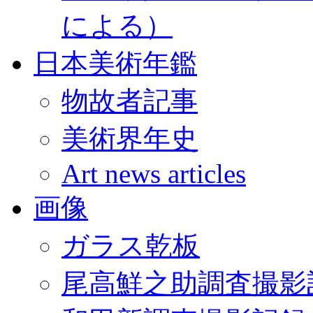
による）
日本美術年鑑
物故者記事
美術界年史
Art news articles
画像
ガラス乾板
尾高鮮之助調査撮影