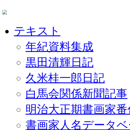
テキスト
年紀資料集成
黒田清輝日記
久米桂一郎日記
白馬会関係新聞記事
明治大正期書画家番
書画家人名データベ