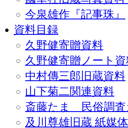
今泉雄作『記事珠』
資料目録
久野健寄贈資料
久野健寄贈ノート資
中村傳三郎旧蔵資料
山下菊二関連資料
斎藤たま 民俗調査
及川尊雄旧蔵 紙媒