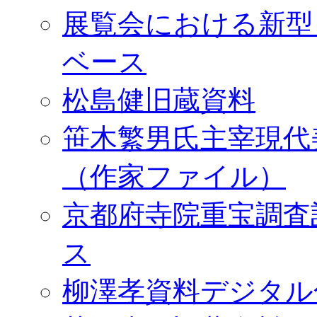
展覧会における新型
ベース
松島健旧蔵資料
笹木繁男氏主宰現代
（作家ファイル）
京都府寺院重宝調査
ス
柳澤孝資料デジタル