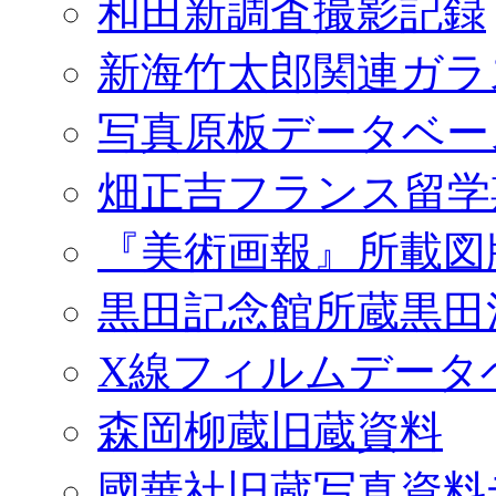
和田新調査撮影記録
新海竹太郎関連ガラ
写真原板データベー
畑正吉フランス留学
『美術画報』所載図
黒田記念館所蔵黒田
X線フィルムデータ
森岡柳蔵旧蔵資料
國華社旧蔵写真資料