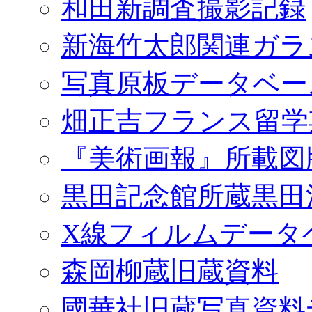
和田新調査撮影記録
新海竹太郎関連ガラ
写真原板データベー
畑正吉フランス留学
『美術画報』所載図
黒田記念館所蔵黒田
X線フィルムデータ
森岡柳蔵旧蔵資料
國華社旧蔵写真資料