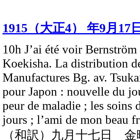
1915（大正4） 年9月17
10h J’ai été voir Bernström 
Koekisha. La distribution de
Manufactures Bg. av. Tsuka
pour Japon : nouvelle du jo
peur de maladie ; les soins 
jours ; l’ami de mon beau frè
（和訳）九月十七日 金曜日