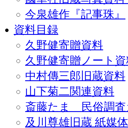
今泉雄作『記事珠』
資料目録
久野健寄贈資料
久野健寄贈ノート資
中村傳三郎旧蔵資料
山下菊二関連資料
斎藤たま 民俗調査
及川尊雄旧蔵 紙媒