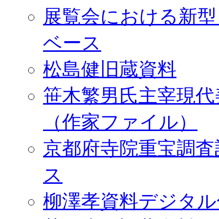
展覧会における新型
ベース
松島健旧蔵資料
笹木繁男氏主宰現代
（作家ファイル）
京都府寺院重宝調査
ス
柳澤孝資料デジタル