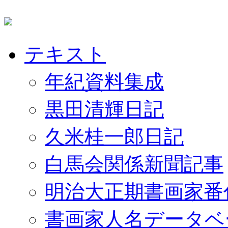
テキスト
年紀資料集成
黒田清輝日記
久米桂一郎日記
白馬会関係新聞記事
明治大正期書画家番
書画家人名データベ