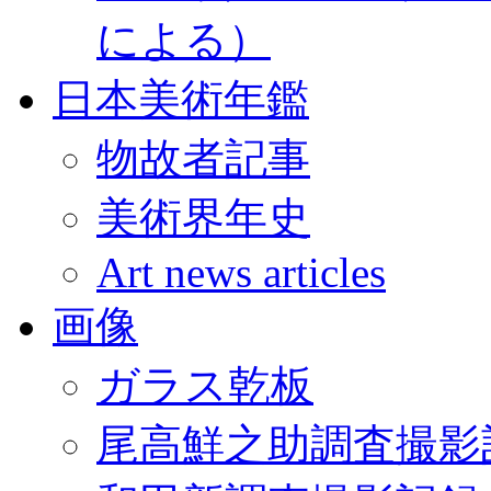
による）
日本美術年鑑
物故者記事
美術界年史
Art news articles
画像
ガラス乾板
尾高鮮之助調査撮影