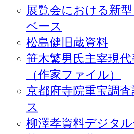
展覧会における新型
ベース
松島健旧蔵資料
笹木繁男氏主宰現代
（作家ファイル）
京都府寺院重宝調査
ス
柳澤孝資料デジタル