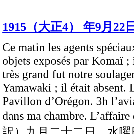
1915（大正4） 年9月22
Ce matin les agents spéciau
objets exposés par Komaï ; i
très grand fut notre soulage
Yamawaki ; il était absent. D
Pavillon d’Orégon. 3h l’avi
dans ma chambre. L’affair
訳）九月二十二日 水曜