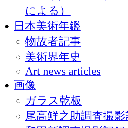
による）
日本美術年鑑
物故者記事
美術界年史
Art news articles
画像
ガラス乾板
尾高鮮之助調査撮影