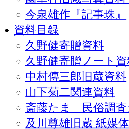
今泉雄作『記事珠』
資料目録
久野健寄贈資料
久野健寄贈ノート資
中村傳三郎旧蔵資料
山下菊二関連資料
斎藤たま 民俗調査
及川尊雄旧蔵 紙媒