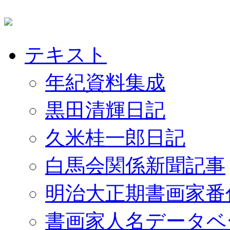
テキスト
年紀資料集成
黒田清輝日記
久米桂一郎日記
白馬会関係新聞記事
明治大正期書画家番
書画家人名データベ