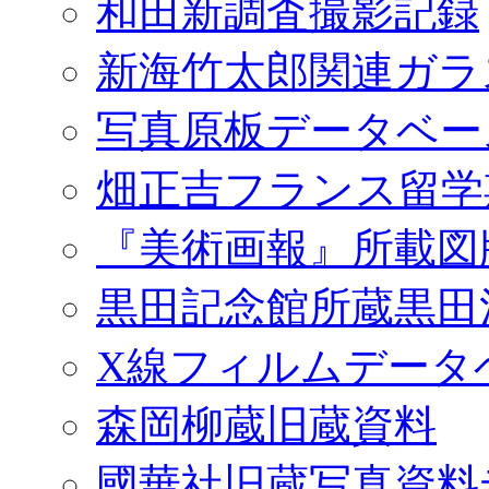
和田新調査撮影記録
新海竹太郎関連ガラ
写真原板データベー
畑正吉フランス留学
『美術画報』所載図
黒田記念館所蔵黒田
X線フィルムデータ
森岡柳蔵旧蔵資料
國華社旧蔵写真資料