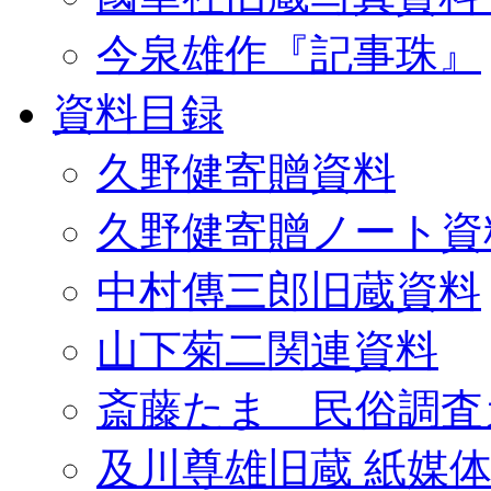
今泉雄作『記事珠』
資料目録
久野健寄贈資料
久野健寄贈ノート資
中村傳三郎旧蔵資料
山下菊二関連資料
斎藤たま 民俗調査
及川尊雄旧蔵 紙媒