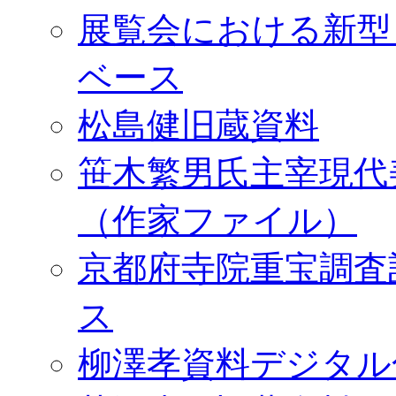
展覧会における新型
ベース
松島健旧蔵資料
笹木繁男氏主宰現代
（作家ファイル）
京都府寺院重宝調査
ス
柳澤孝資料デジタル