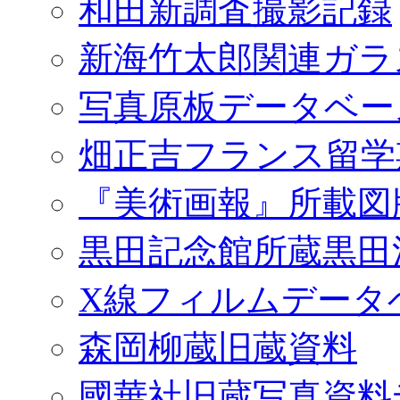
和田新調査撮影記録
新海竹太郎関連ガラ
写真原板データベー
畑正吉フランス留学
『美術画報』所載図
黒田記念館所蔵黒田
X線フィルムデータ
森岡柳蔵旧蔵資料
國華社旧蔵写真資料