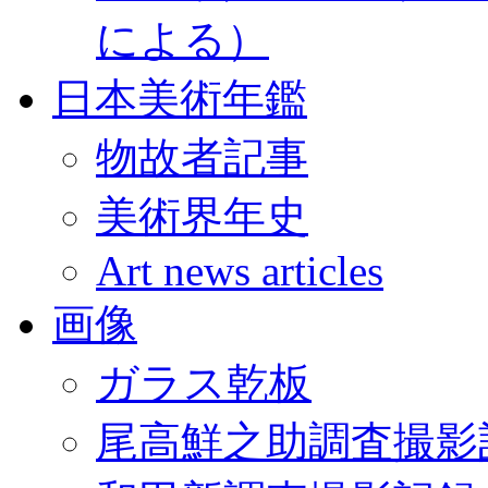
による）
日本美術年鑑
物故者記事
美術界年史
Art news articles
画像
ガラス乾板
尾高鮮之助調査撮影