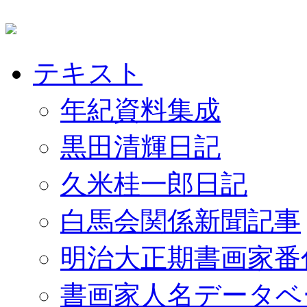
テキスト
年紀資料集成
黒田清輝日記
久米桂一郎日記
白馬会関係新聞記事
明治大正期書画家番
書画家人名データベ