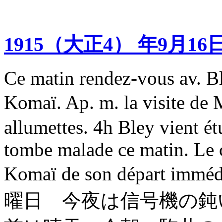
1915（大正4） 年9月16
Ce matin rendez-vous av. Ble
Komaï. Ap. m. la visite de
allumettes. 4h Bley vient é
tombe malade ce matin. Le 
Komaï de son départ
曜日 今夜は信号機の鈍