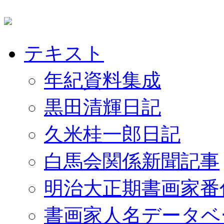
テキスト
年紀資料集成
黒田清輝日記
久米桂一郎日記
白馬会関係新聞記事
明治大正期書画家番
書画家人名データベ