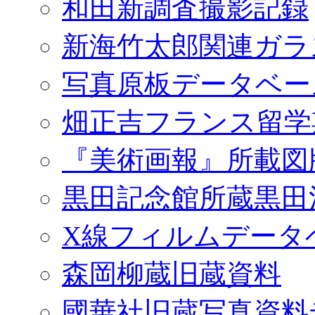
和田新調査撮影記録
新海竹太郎関連ガラ
写真原板データベー
畑正吉フランス留学
『美術画報』所載図
黒田記念館所蔵黒田
X線フィルムデータ
森岡柳蔵旧蔵資料
國華社旧蔵写真資料