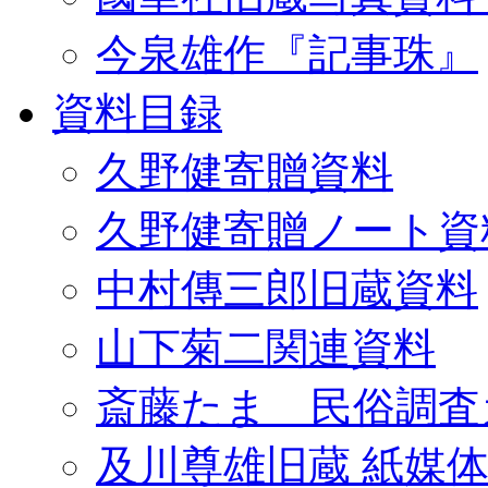
今泉雄作『記事珠』
資料目録
久野健寄贈資料
久野健寄贈ノート資
中村傳三郎旧蔵資料
山下菊二関連資料
斎藤たま 民俗調査
及川尊雄旧蔵 紙媒