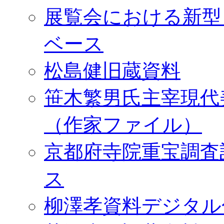
展覧会における新型
ベース
松島健旧蔵資料
笹木繁男氏主宰現代
（作家ファイル）
京都府寺院重宝調査
ス
柳澤孝資料デジタル