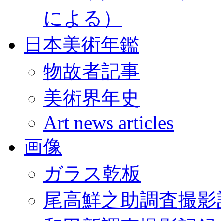
による）
日本美術年鑑
物故者記事
美術界年史
Art news articles
画像
ガラス乾板
尾高鮮之助調査撮影