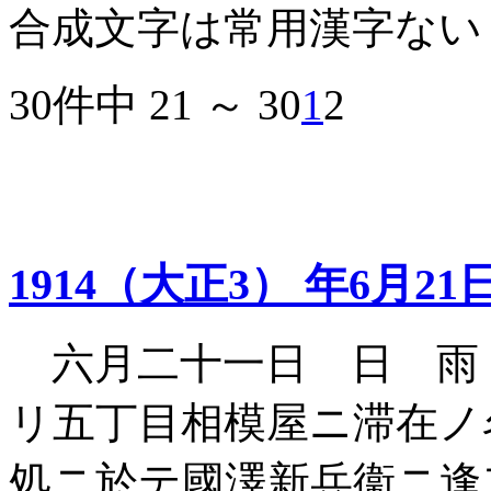
合成文字は常用漢字ない
30件中 21 ～ 30
1
2
1914（大正3） 年6月21
六月二十一日 日 雨
リ五丁目相模屋ニ滞在ノ
処ニ於テ國澤新兵衞ニ逢