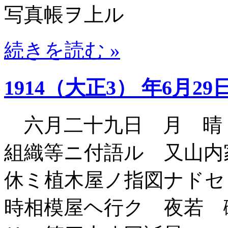
写真帳ヲ上ル
続きを読む »
1914（大正3） 年6月29
六月二十九日 月 晴
組織等ニ付語ル 又山内
休ミ植木屋ノ指図ナドセ
時相模屋ヘ行ク 夜若 