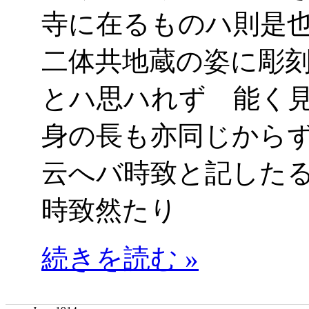
寺に在るものハ則是
二体共地蔵の姿に彫
とハ思ハれず 能く
身の長も亦同じから
云へバ時致と記した
時致然たり
続きを読む »