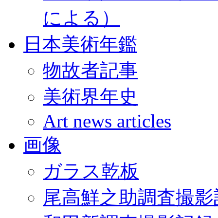
による）
日本美術年鑑
物故者記事
美術界年史
Art news articles
画像
ガラス乾板
尾高鮮之助調査撮影