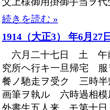
父上様御用掛御手当ヲ代
続きを読む »
1914（大正3） 年6月27
六月二十七日 土 午
究所ヘ行キ一旦帰宅 服
餐ノ馳走ヲ受ク 三時半
画筆ヲ執ル 六時過相模
外書生五人来 モ第十日