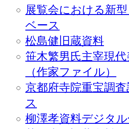
展覧会における新型
ベース
松島健旧蔵資料
笹木繁男氏主宰現代
（作家ファイル）
京都府寺院重宝調査
ス
柳澤孝資料デジタル