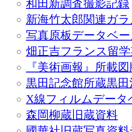
和田新調査撮影記録
新海竹太郎関連ガラ
写真原板データベー
畑正吉フランス留学
『美術画報』所載図
黒田記念館所蔵黒田
X線フィルムデータ
森岡柳蔵旧蔵資料
國華社旧蔵写真資料