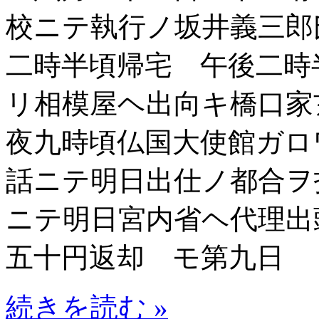
校ニテ執行ノ坂井義三郎
二時半頃帰宅 午後二時
リ相模屋ヘ出向キ橋口
夜九時頃仏国大使館ガロ
話ニテ明日出仕ノ都合ヲ
ニテ明日宮内省ヘ代理出
五十円返却 モ第九日
続きを読む »