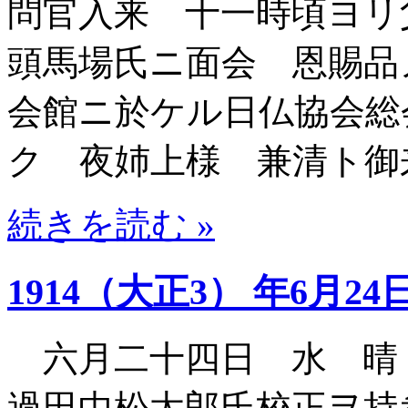
問官入来 十一時頃ヨリ
頭馬場氏ニ面会 恩賜品
会館ニ於ケル日仏協会総
ク 夜姉上様 兼清ト御
続きを読む »
1914（大正3） 年6月24
六月二十四日 水 晴
過田中松太郎氏校正ヲ持