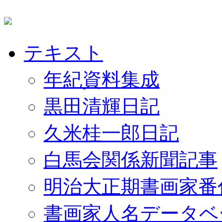
テキスト
年紀資料集成
黒田清輝日記
久米桂一郎日記
白馬会関係新聞記事
明治大正期書画家番
書画家人名データベ