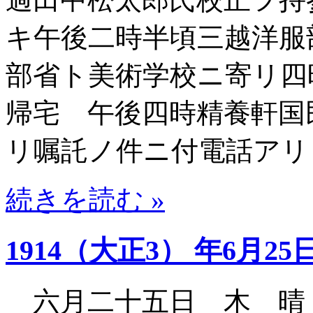
キ午後二時半頃三越洋服
部省ト美術学校ニ寄リ四
帰宅 午後四時精養軒国
リ嘱託ノ件ニ付電話アリ
続きを読む »
1914（大正3） 年6月25
六月二十五日 木 晴