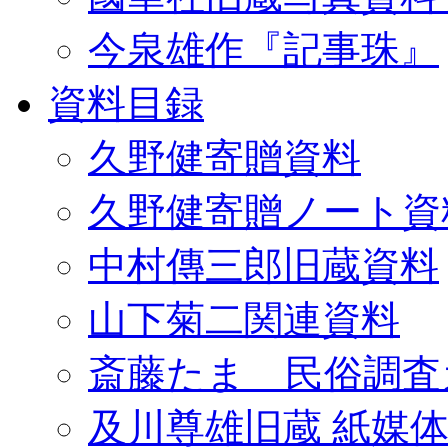
今泉雄作『記事珠』
資料目録
久野健寄贈資料
久野健寄贈ノート資
中村傳三郎旧蔵資料
山下菊二関連資料
斎藤たま 民俗調査
及川尊雄旧蔵 紙媒