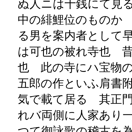
ぬ人ニは十銭にて見
中の緋鯉位のものか
る男を案内者として
は可也の被れ寺也 
也 此の寺にハ宝物
五郎の作といふ肩書
気で載て居る 其正
れバ両側に人家あり
つて御詠歌の稽古を