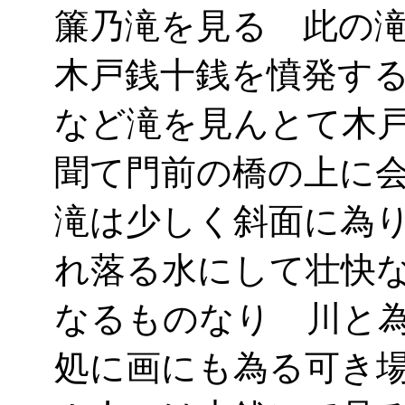
簾乃滝を見る 此の
木戸銭十銭を憤発す
など滝を見んとて木
聞て門前の橋の上に
滝は少しく斜面に為
れ落る水にして壮快
なるものなり 川と
処に画にも為る可き