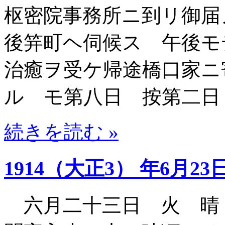
枢密院事務所ニ到リ御届
後笄町ヘ伺候ス 午後モ
治癒ヲ受ケ帰途橋口家ニ
ル モ第八日 按第二日
続きを読む »
1914（大正3） 年6月23
六月二十三日 火 晴