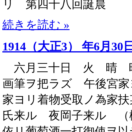
リ 第四十八回誕晨
続きを読む »
1914（大正3） 年6月30
六月三十日 火 晴 
画筆ヲ把ラズ 午後宮家
家ヨリ着物受取ノ為家扶
氏来ル 夜岡子来ル （
依リ葡萄酒一打御使ヲ以