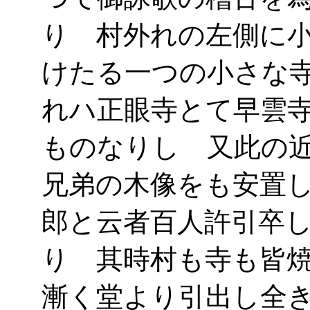
り 村外れの左側に
けたる一つの小さな
れハ正眼寺とて早雲
ものなりし 又此の
兄弟の木像をも安置
郎と云者百人許引卒
り 其時村も寺も皆
漸く堂より引出し全