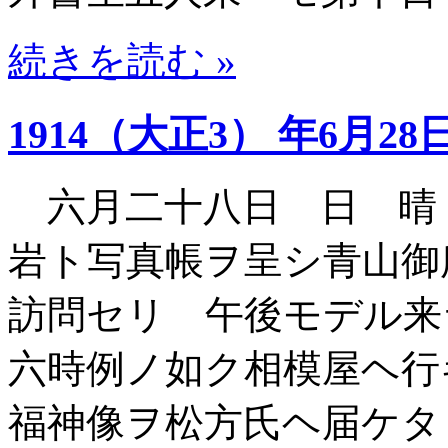
続きを読む »
1914（大正3） 年6月28
六月二十八日 日 晴
岩ト写真帳ヲ呈シ青山御
訪問セリ 午後モデル来
六時例ノ如ク相模屋ヘ行
福神像ヲ松方氏ヘ届ケタ