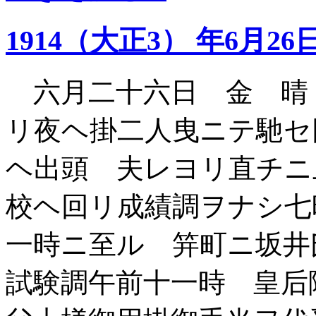
1914（大正3） 年6月26
六月二十六日 金 晴
リ夜ヘ掛二人曳ニテ馳セ
ヘ出頭 夫レヨリ直チニ
校ヘ回リ成績調ヲナシ七
一時ニ至ル 笄町ニ坂井
試験調午前十一時 皇后