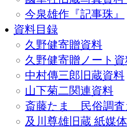
今泉雄作『記事珠』
資料目録
久野健寄贈資料
久野健寄贈ノート資
中村傳三郎旧蔵資料
山下菊二関連資料
斎藤たま 民俗調査
及川尊雄旧蔵 紙媒