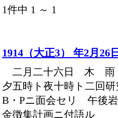
1件中 1 ～ 1
1914（大正3） 年2月26
二月二十六日 木 雨
夕五時ト夜十時ト二回研
B・Pニ面会セリ 午後
金徴集計画ニ付語ル