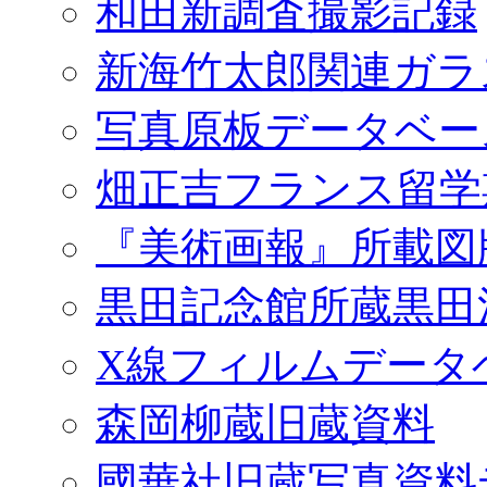
和田新調査撮影記録
新海竹太郎関連ガラ
写真原板データベー
畑正吉フランス留学
『美術画報』所載図
黒田記念館所蔵黒田
X線フィルムデータ
森岡柳蔵旧蔵資料
國華社旧蔵写真資料