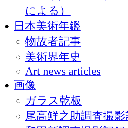
による）
日本美術年鑑
物故者記事
美術界年史
Art news articles
画像
ガラス乾板
尾高鮮之助調査撮影