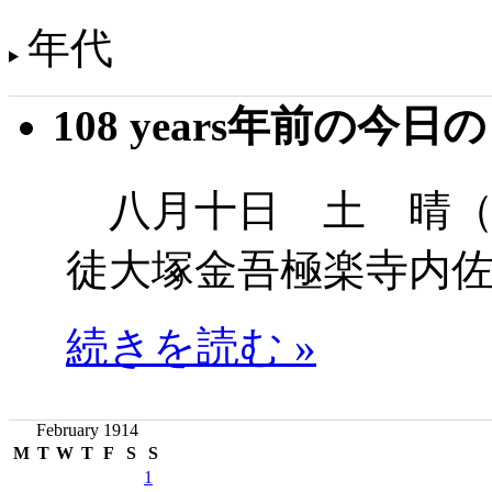
年代
108 years年前の今日
八月十日 土 晴（
徒大塚金吾極楽寺内
続きを読む »
February 1914
M
T
W
T
F
S
S
1