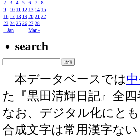
2
3
4
5
6
7
8
9
10
11
12
13
14
15
16
17
18
19
20
21
22
23
24
25
26
27
28
« Jan
Mar »
search
本データベースでは
中
た『黒田清輝日記』全四
なお、デジタル化にとも
合成文字は常用漢字ない