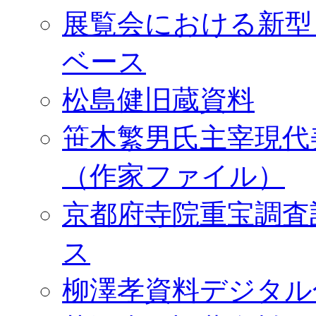
展覧会における新型
ベース
松島健旧蔵資料
笹木繁男氏主宰現代
（作家ファイル）
京都府寺院重宝調査
ス
柳澤孝資料デジタル