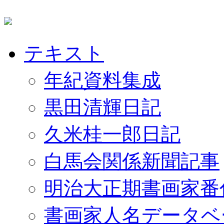
テキスト
年紀資料集成
黒田清輝日記
久米桂一郎日記
白馬会関係新聞記事
明治大正期書画家番
書画家人名データベ