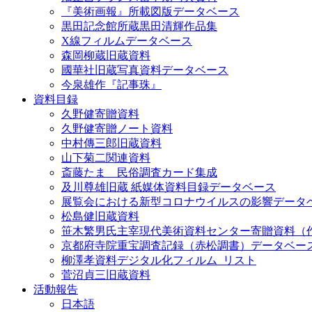
『美術画報』所載図版データベース
黒田記念館所蔵黒田清輝作品集
X線フィルムデータベース
森岡柳蔵旧蔵資料
國華社旧蔵写真資料データベース
今泉雄作『記事珠』
資料目録
久野健寄贈資料
久野健寄贈ノート資料
中村傳三郎旧蔵資料
山下菊二関連資料
斎藤たま 民俗調査カード集成
及川尊雄旧蔵 紙媒体資料目録データベース
展覧会における新型コロナウイルスの影響データ
松島健旧蔵資料
笹木繁男氏主宰現代美術資料センター寄贈資料（
京都府寺院重宝調査記録（赤松調書）データベー
柳澤孝資料デジタル化フィルム_リスト
菅沼貞三旧蔵資料
活動報告
日本語