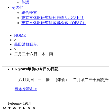
英語
その他
総合検索
東京文化財研究所刊行物リポジトリ
東京文化財研究所蔵書検索（OPAC）
HOME
>
黒田清輝日記
>
二月二十六日 木 雨
107 years年前の今日の日記
八月九日 土 曇 （鎌倉） 二月頃二三十頁読掛
続きを読む »
February 1914
M
T
W
T
F
S
S