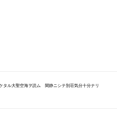
ケタル大聖空海ヲ読ム 閑静ニシテ別荘気分十分ナリ