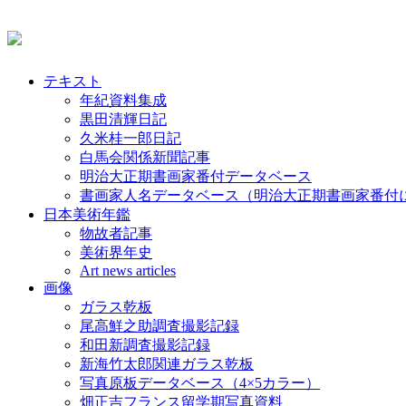
テキスト
年紀資料集成
黒田清輝日記
久米桂一郎日記
白馬会関係新聞記事
明治大正期書画家番付データベース
書画家人名データベース（明治大正期書画家番付
日本美術年鑑
物故者記事
美術界年史
Art news articles
画像
ガラス乾板
尾高鮮之助調査撮影記録
和田新調査撮影記録
新海竹太郎関連ガラス乾板
写真原板データベース（4×5カラー）
畑正吉フランス留学期写真資料