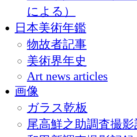
による）
日本美術年鑑
物故者記事
美術界年史
Art news articles
画像
ガラス乾板
尾高鮮之助調査撮影