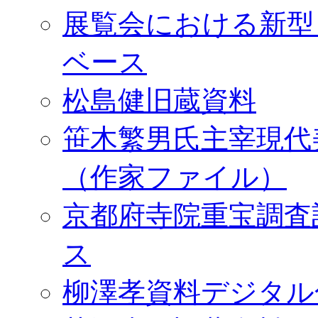
展覧会における新型
ベース
松島健旧蔵資料
笹木繁男氏主宰現代
（作家ファイル）
京都府寺院重宝調査
ス
柳澤孝資料デジタル