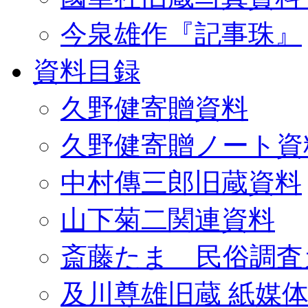
今泉雄作『記事珠』
資料目録
久野健寄贈資料
久野健寄贈ノート資
中村傳三郎旧蔵資料
山下菊二関連資料
斎藤たま 民俗調査
及川尊雄旧蔵 紙媒