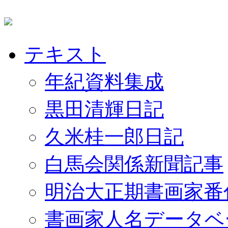
テキスト
年紀資料集成
黒田清輝日記
久米桂一郎日記
白馬会関係新聞記事
明治大正期書画家番
書画家人名データベ