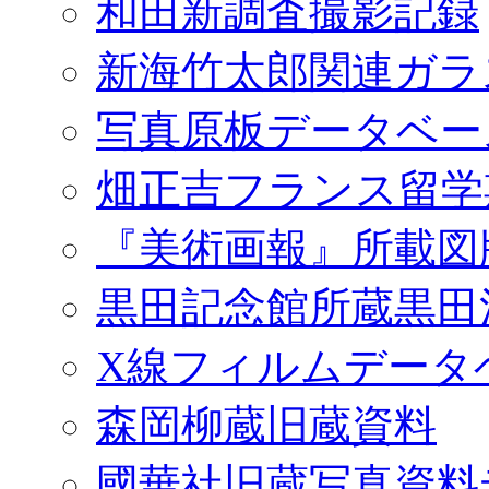
和田新調査撮影記録
新海竹太郎関連ガラ
写真原板データベー
畑正吉フランス留学
『美術画報』所載図
黒田記念館所蔵黒田
X線フィルムデータ
森岡柳蔵旧蔵資料
國華社旧蔵写真資料