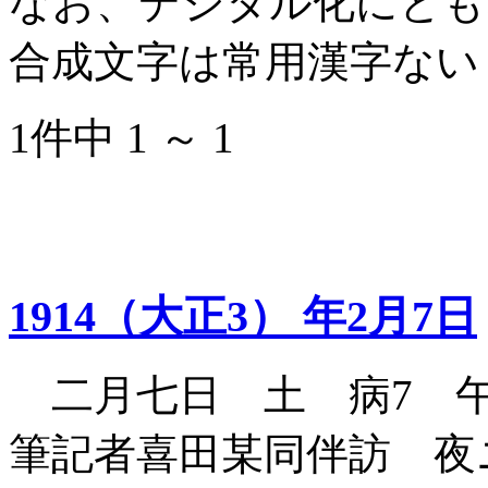
なお、デジタル化にとも
合成文字は常用漢字ない
1件中 1 ～ 1
1914（大正3） 年2月7日
二月七日 土 病7 午
筆記者喜田某同伴訪 夜