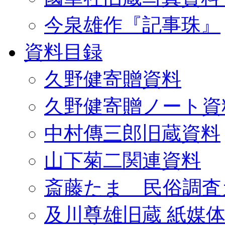
今泉雄作『記事珠』
資料目録
久野健寄贈資料
久野健寄贈ノート資
中村傳三郎旧蔵資料
山下菊二関連資料
斎藤たま 民俗調査
及川尊雄旧蔵 紙媒