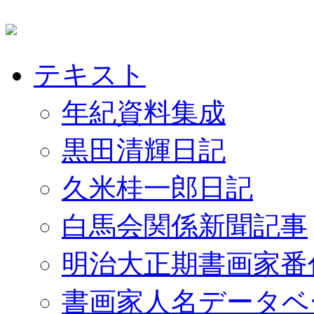
テキスト
年紀資料集成
黒田清輝日記
久米桂一郎日記
白馬会関係新聞記事
明治大正期書画家番
書画家人名データベ