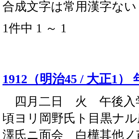
合成文字は常用漢字ない
1件中 1 ～ 1
1912（明治45 / 大正1）
四月二日 火 午後入
頃ヨリ岡野氏ト目黒ナル
澤氏ニ面会 白樺其他ノ