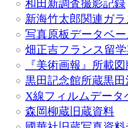
和田新調査撮影記録
新海竹太郎関連ガラ
写真原板データベー
畑正吉フランス留学
『美術画報』所載図
黒田記念館所蔵黒田
X線フィルムデータ
森岡柳蔵旧蔵資料
國華社旧蔵写真資料