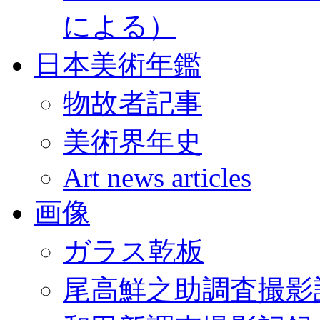
による）
日本美術年鑑
物故者記事
美術界年史
Art news articles
画像
ガラス乾板
尾高鮮之助調査撮影