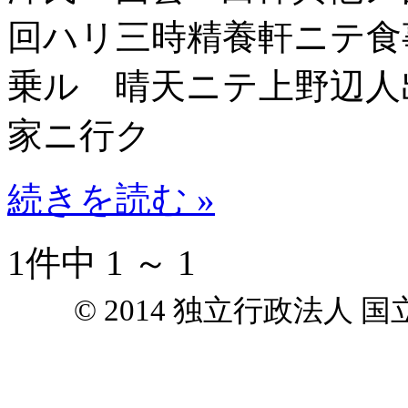
回ハリ三時精養軒ニテ食
乗ル 晴天ニテ上野辺人
家ニ行ク
続きを読む »
1件中 1 ～ 1
© 2014 独立行政法人