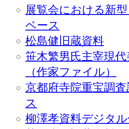
展覧会における新型
ベース
松島健旧蔵資料
笹木繁男氏主宰現代
（作家ファイル）
京都府寺院重宝調査
ス
柳澤孝資料デジタル