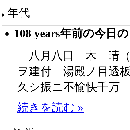
年代
108 years年前の今日
八月八日 木 晴（
ヲ建付 湯殿ノ目透
久シ振ニ不愉快千万
続きを読む »
April 1912