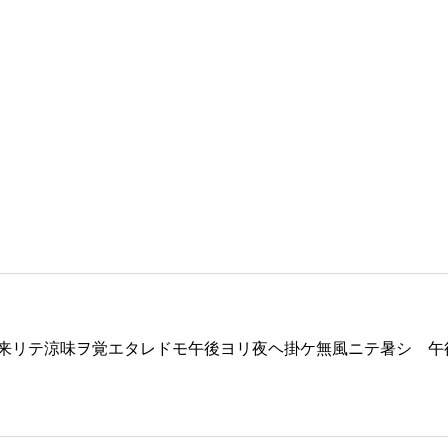
来リテ涼味ヲ覚エタレドモ午後ヨリ夜ヘ掛ケ無風ニテ暑シ 午