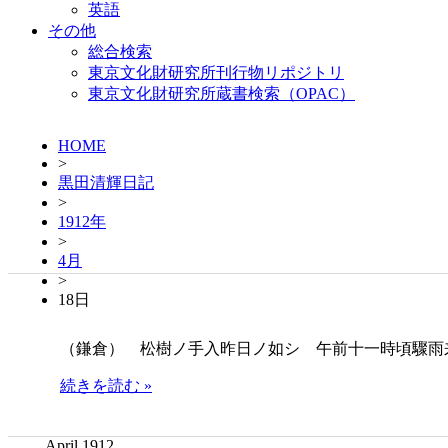
英語
その他
総合検索
東京文化財研究所刊行物リポジトリ
東京文化財研究所蔵書検索（OPAC）
HOME
>
黒田清輝日記
>
1912年
>
4月
>
18日
（鎌倉） 松樹ノ手入昨日ノ如シ 午前十一時頃驟雨
続きを読む »
April 1912