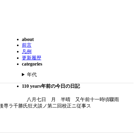
about
前言
凡例
更新履歴
categories
年代
110 years年前の今日の日記
八月七日 月 半晴 又午前十一時頃驟雨
後専ラ千勝氏狂犬談ノ第二回校正ニ従事ス