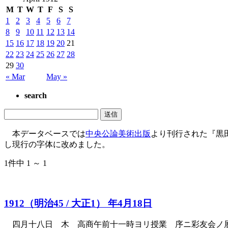
M
T
W
T
F
S
S
1
2
3
4
5
6
7
8
9
10
11
12
13
14
15
16
17
18
19
20
21
22
23
24
25
26
27
28
29
30
« Mar
May »
search
本データベースでは
中央公論美術出版
より刊行された『黒
し現行の字体に改めました。
1件中 1 ～ 1
1912（明治45 / 大正1） 年4月18日
四月十八日 木 高商午前十一時ヨリ授業 序ニ彩友会ノ展