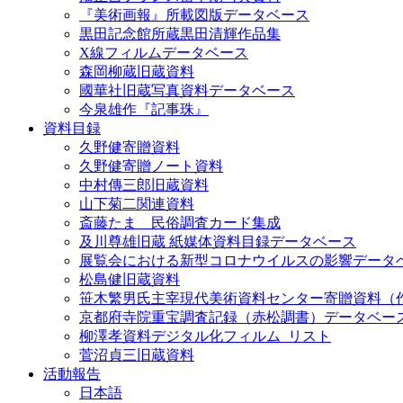
『美術画報』所載図版データベース
黒田記念館所蔵黒田清輝作品集
X線フィルムデータベース
森岡柳蔵旧蔵資料
國華社旧蔵写真資料データベース
今泉雄作『記事珠』
資料目録
久野健寄贈資料
久野健寄贈ノート資料
中村傳三郎旧蔵資料
山下菊二関連資料
斎藤たま 民俗調査カード集成
及川尊雄旧蔵 紙媒体資料目録データベース
展覧会における新型コロナウイルスの影響データ
松島健旧蔵資料
笹木繁男氏主宰現代美術資料センター寄贈資料（
京都府寺院重宝調査記録（赤松調書）データベー
柳澤孝資料デジタル化フィルム_リスト
菅沼貞三旧蔵資料
活動報告
日本語