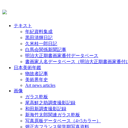
テキスト
年紀資料集成
黒田清輝日記
久米桂一郎日記
白馬会関係新聞記事
明治大正期書画家番付データベース
書画家人名データベース（明治大正期書画家番付
日本美術年鑑
物故者記事
美術界年史
Art news articles
画像
ガラス乾板
尾高鮮之助調査撮影記録
和田新調査撮影記録
新海竹太郎関連ガラス乾板
写真原板データベース（4×5カラー）
畑正吉フランス留学期写真資料