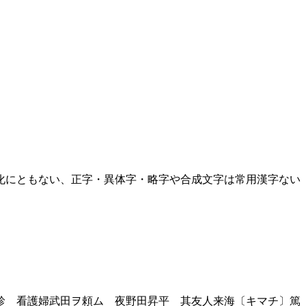
化にともない、正字・異体字・略字や合成文字は常用漢字ない
診 看護婦武田ヲ頼ム 夜野田昇平 其友人来海〔キマチ〕篤