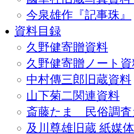
今泉雄作『記事珠』
資料目録
久野健寄贈資料
久野健寄贈ノート資
中村傳三郎旧蔵資料
山下菊二関連資料
斎藤たま 民俗調査
及川尊雄旧蔵 紙媒