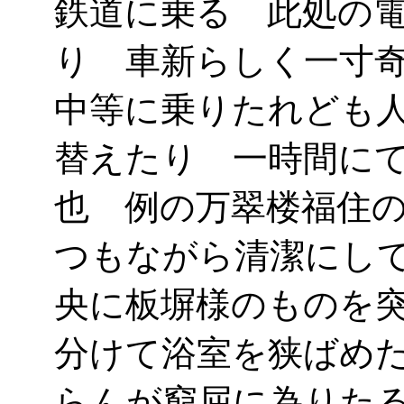
鉄道に乗る 此処の
り 車新らしく一寸
中等に乗りたれども
替えたり 一時間に
也 例の万翠楼福住
つもながら清潔にし
央に板塀様のものを
分けて浴室を狭ばめ
らんが窮屈に為りた