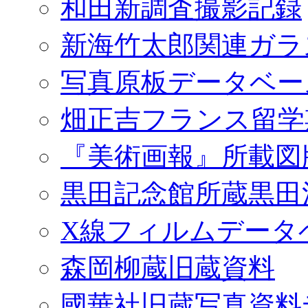
和田新調査撮影記録
新海竹太郎関連ガラ
写真原板データベー
畑正吉フランス留学
『美術画報』所載図
黒田記念館所蔵黒田
X線フィルムデータ
森岡柳蔵旧蔵資料
國華社旧蔵写真資料