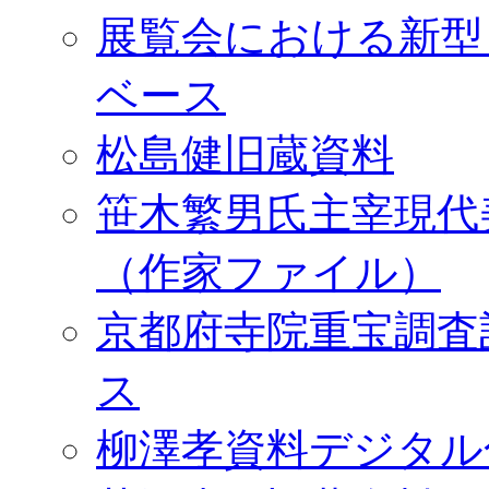
展覧会における新型
ベース
松島健旧蔵資料
笹木繁男氏主宰現代
（作家ファイル）
京都府寺院重宝調査
ス
柳澤孝資料デジタル