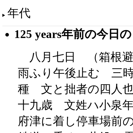
年代
125 years年前の今日
八月七日 （箱根避
雨ふり午後止む 三
種 文と拙者の四人
十九歳 文姓ハ小泉
府津に着し停車場前