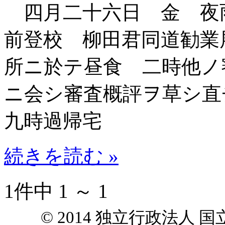
四月二十六日 金 夜
前登校 柳田君同道勧業
所ニ於テ昼食 二時他ノ
ニ会シ審査概評ヲ草シ
九時過帰宅
続きを読む »
1件中 1 ～ 1
© 2014 独立行政法人