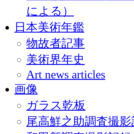
による）
日本美術年鑑
物故者記事
美術界年史
Art news articles
画像
ガラス乾板
尾高鮮之助調査撮影