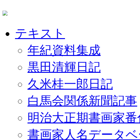
テキスト
年紀資料集成
黒田清輝日記
久米桂一郎日記
白馬会関係新聞記事
明治大正期書画家番
書画家人名データベ