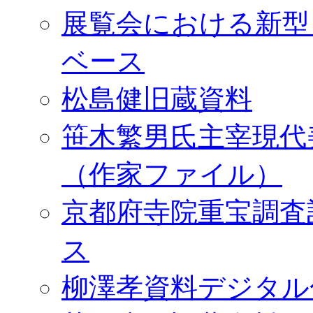
展覧会における新型
ベース
松島健旧蔵資料
笹木繁男氏主宰現代
（作家ファイル）
京都府寺院重宝調査
ス
柳澤孝資料デジタル