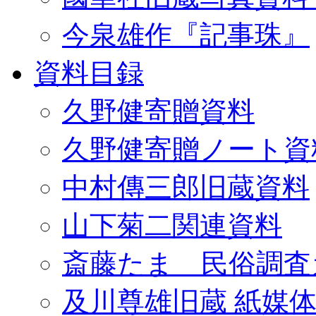
今泉雄作『記事珠』
資料目録
久野健寄贈資料
久野健寄贈ノート資
中村傳三郎旧蔵資料
山下菊二関連資料
斎藤たま 民俗調査
及川尊雄旧蔵 紙媒