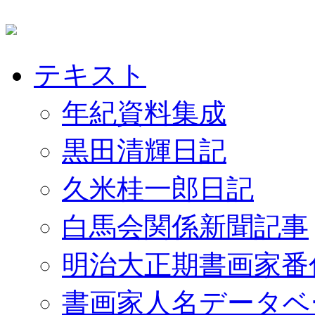
テキスト
年紀資料集成
黒田清輝日記
久米桂一郎日記
白馬会関係新聞記事
明治大正期書画家番
書画家人名データベ