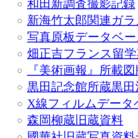
和田新調査撮影記録
新海竹太郎関連ガラ
写真原板データベー
畑正吉フランス留学
『美術画報』所載図
黒田記念館所蔵黒田
X線フィルムデータ
森岡柳蔵旧蔵資料
國華社旧蔵写真資料