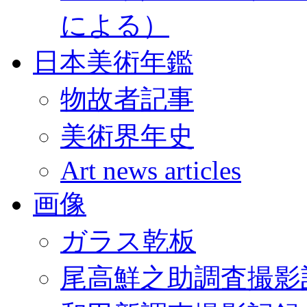
による）
日本美術年鑑
物故者記事
美術界年史
Art news articles
画像
ガラス乾板
尾高鮮之助調査撮影