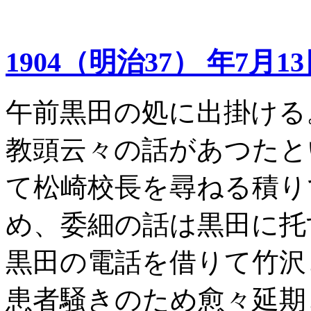
1904（明治37） 年7月1
午前黒田の処に出掛ける
教頭云々の話があつたと
て松崎校長を尋ねる積り
め、委細の話は黒田に托
黒田の電話を借りて竹沢
患者騒きのため愈々延期