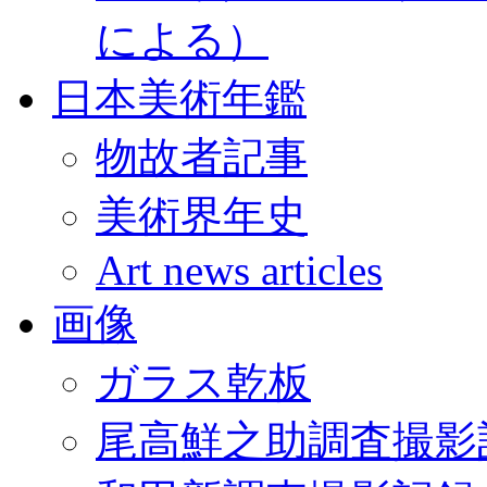
による）
日本美術年鑑
物故者記事
美術界年史
Art news articles
画像
ガラス乾板
尾高鮮之助調査撮影