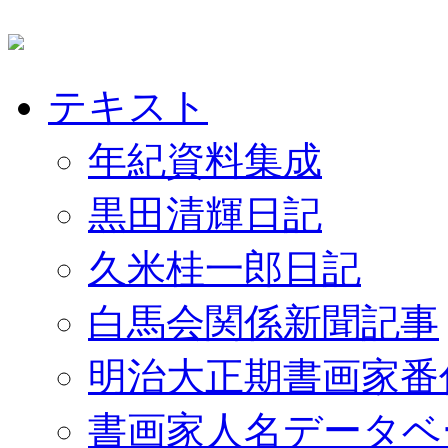
テキスト
年紀資料集成
黒田清輝日記
久米桂一郎日記
白馬会関係新聞記事
明治大正期書画家番
書画家人名データベ