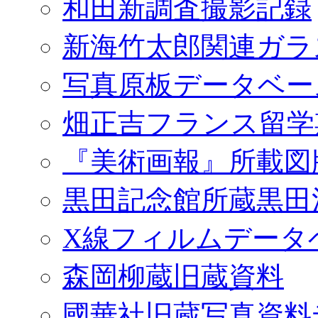
和田新調査撮影記録
新海竹太郎関連ガラ
写真原板データベー
畑正吉フランス留学
『美術画報』所載図
黒田記念館所蔵黒田
X線フィルムデータ
森岡柳蔵旧蔵資料
國華社旧蔵写真資料