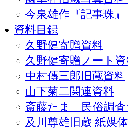
今泉雄作『記事珠』
資料目録
久野健寄贈資料
久野健寄贈ノート資
中村傳三郎旧蔵資料
山下菊二関連資料
斎藤たま 民俗調査
及川尊雄旧蔵 紙媒