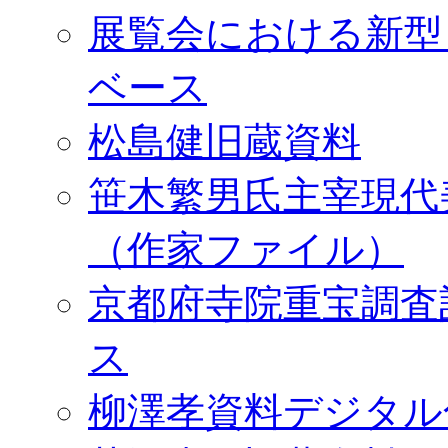
展覧会における新型
ベース
松島健旧蔵資料
笹木繁男氏主宰現代
（作家ファイル）
京都府寺院重宝調査
ス
柳澤孝資料デジタル