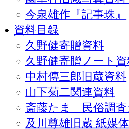
今泉雄作『記事珠』
資料目録
久野健寄贈資料
久野健寄贈ノート資
中村傳三郎旧蔵資料
山下菊二関連資料
斎藤たま 民俗調査
及川尊雄旧蔵 紙媒