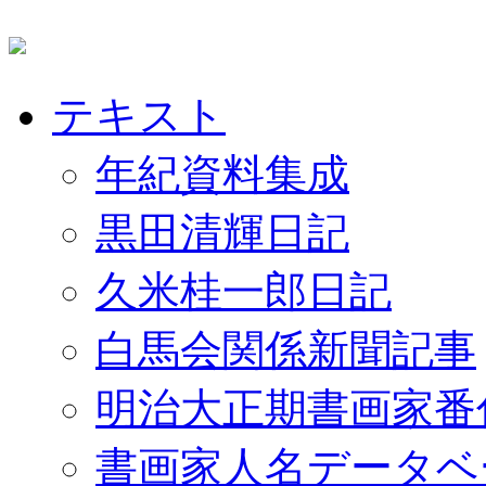
テキスト
年紀資料集成
黒田清輝日記
久米桂一郎日記
白馬会関係新聞記事
明治大正期書画家番
書画家人名データベ