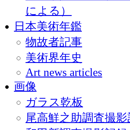
による）
日本美術年鑑
物故者記事
美術界年史
Art news articles
画像
ガラス乾板
尾高鮮之助調査撮影