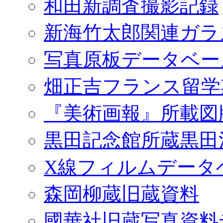
和田新調査撮影記録
新海竹太郎関連ガラ
写真原板データベー
畑正吉フランス留学
『美術画報』所載図
黒田記念館所蔵黒田
X線フィルムデータ
森岡柳蔵旧蔵資料
國華社旧蔵写真資料