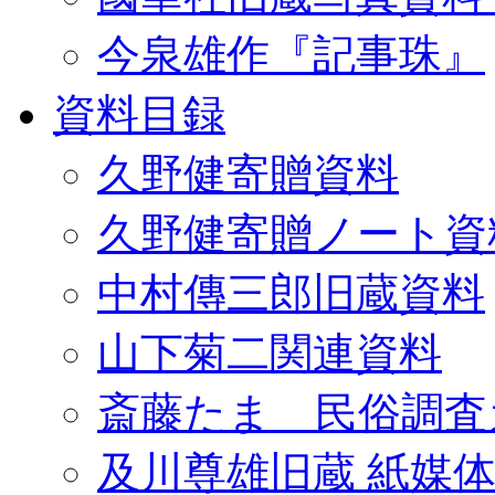
今泉雄作『記事珠』
資料目録
久野健寄贈資料
久野健寄贈ノート資
中村傳三郎旧蔵資料
山下菊二関連資料
斎藤たま 民俗調査
及川尊雄旧蔵 紙媒