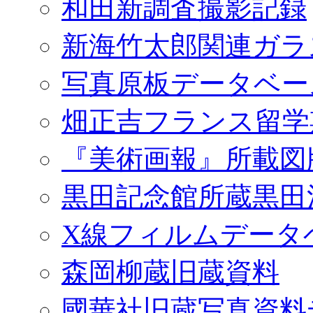
和田新調査撮影記録
新海竹太郎関連ガラ
写真原板データベー
畑正吉フランス留学
『美術画報』所載図
黒田記念館所蔵黒田
X線フィルムデータ
森岡柳蔵旧蔵資料
國華社旧蔵写真資料