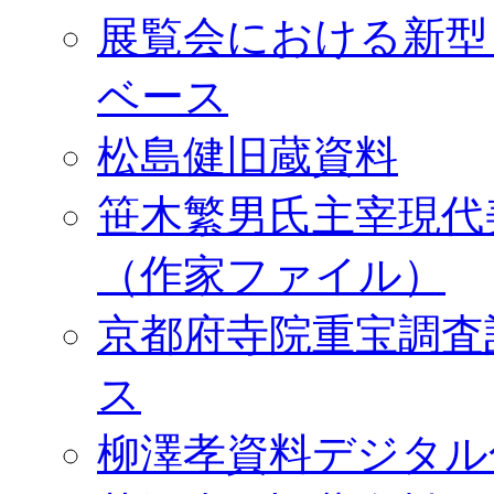
展覧会における新型
ベース
松島健旧蔵資料
笹木繁男氏主宰現代
（作家ファイル）
京都府寺院重宝調査
ス
柳澤孝資料デジタル