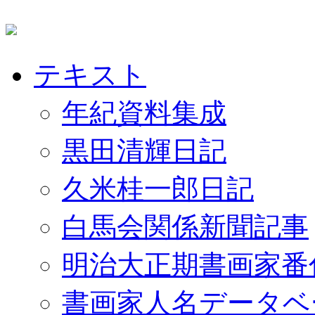
テキスト
年紀資料集成
黒田清輝日記
久米桂一郎日記
白馬会関係新聞記事
明治大正期書画家番
書画家人名データベ