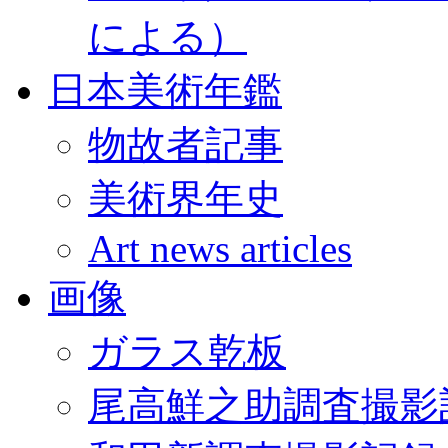
による）
日本美術年鑑
物故者記事
美術界年史
Art news articles
画像
ガラス乾板
尾高鮮之助調査撮影